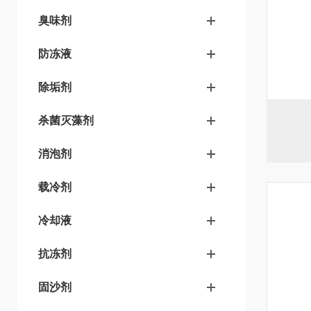
臭味剂
防冻液
除垢剂
杀菌灭藻剂
消泡剂
载冷剂
冷却液
抗冻剂
固沙剂