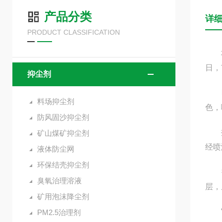
产品分类
详
PRODUCT CLASSIFICATION
城市
日，
抑尘剂
昨日
料场抑尘剂
色，
防风固沙抑尘剂
据地
矿山煤矿抑尘剂
经喷
液体防尘网
环保结壳抑尘剂
抑尘
臭氧治理溶液
层，
矿用泡沫降尘剂
PM2.5治理剂