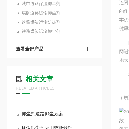
连附
城市道路保湿抑尘剂
的作
煤矿道路运输抑尘剂
本优
铁路煤炭运输防冻剂
健康
铁路煤炭运输抑尘剂
除试
查看全部产品
网进
地大
相关
相关文章
RELATED ARTICLES
本报
了解
2
抑尘剂道路抑尘方案
故，
环保抑尘剂应用效能分析