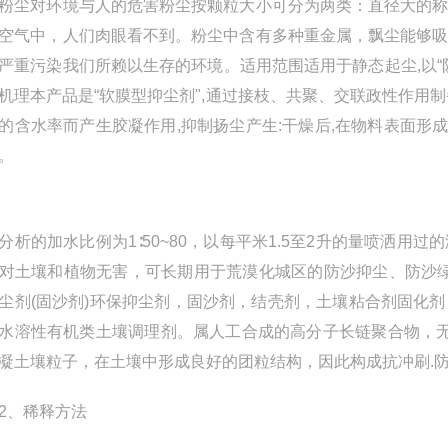
对环境与人的危害粉尘按颗粒大小可分为两类：直径大的称
空气中，人们肉眼看不到。粉尘中含有多种重金属，飘尘能够
严重污染我们所赖以生存的环境。适用范围适用于静态起尘,以
机理本产品是“软膜型抑尘剂",通过接枝、共聚、交联政性作用
的含水率而产生胶凝作用,抑制扬尘产生:干燥后,在物料表面形
。
的加水比例为1∶50~80，以每平米1.5至2升的量喷洒用
对土壤和植物无害，可长期用于荒漠化城区的防沙抑尘、防沙
尘剂(固沙剂)环保抑尘剂，固沙剂，结壳剂，土壤粘合剂固化
水溶性有机类土壤调理剂。属人工合成的高分子长链聚合物，无
凝土壤粒子，在土壤中形成良好的团粒结构，因此构成抗冲刷.防
、稀释方法