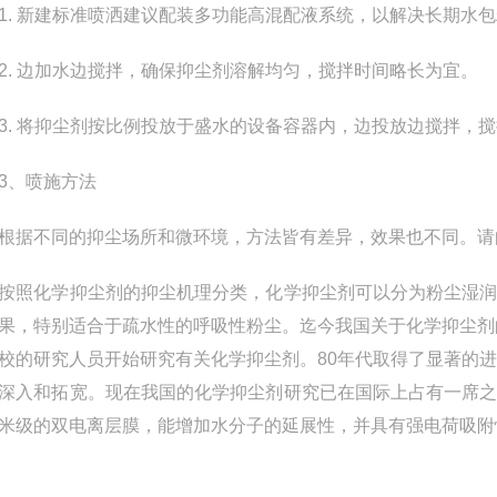
 新建标准喷洒建议配装多功能高混配液系统，以解决长期水包
 边加水边搅拌，确保抑尘剂溶解均匀，搅拌时间略长为宜。
 将抑尘剂按比例投放于盛水的设备容器内，边投放边搅拌，搅
、喷施方法
不同的抑尘场所和微环境，方法皆有差异，效果也不同。请向
化学抑尘剂的抑尘机理分类，化学抑尘剂可以分为粉尘湿润
果，特别适合于疏水性的呼吸性粉尘。迄今我国关于化学抑尘剂
校的研究人员开始研究有关化学抑尘剂。80年代取得了显著的
深入和拓宽。现在我国的化学抑尘剂研究已在国际上占有一席
米级的双电离层膜，能增加水分子的延展性，并具有强电荷吸附