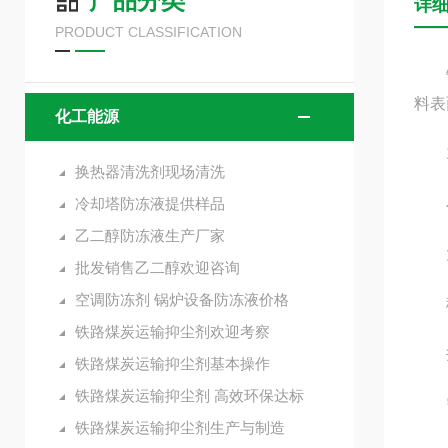
产品分类
详
PRODUCT CLASSIFICATION
铁路
料表
化工能源
1
换热器清洗剂现场清洗
冷却塔防冻液提供样品
小
乙二醇防冻液生产厂家
大型
批发销售乙二醇欢迎咨询
空调防冻剂 锅炉设备防冻液价格
移动
铁路煤炭运输抑尘剂欢迎考察
井下
铁路煤炭运输抑尘剂基本操作
铁路煤炭运输抑尘剂 高效环保达标
需
铁路煤炭运输抑尘剂生产与制造