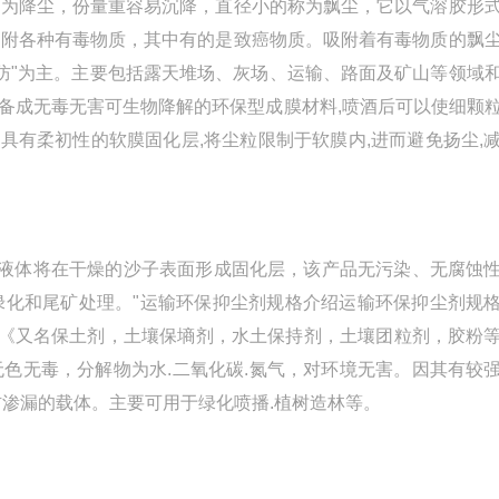
为降尘，份量重容易沉降，直径小的称为飘尘，它以气溶胶形
吸附各种有毒物质，其中有的是致癌物质。吸附着有毒物质的飘
“防"为主。主要包括露天堆场、灰场、运输、路面及矿山等领域
制备成无毒无害可生物降解的环保型成膜材料,喷酒后可以使细颗
成具有柔初性的软膜固化层,将尘粒限制于软膜内,进而避免扬尘,
过的液体将在干燥的沙子表面形成固化层，该产品无污染、无腐蚀
绿化和尾矿处理。"运输环保抑尘剂规格介绍运输环保抑尘剂规
剂《又名保土剂，土壤保墒剂，水土保持剂，土壤团粒剂，胶粉
色无毒，分解物为水.二氧化碳.氮气，对环境无害。因其有较
渗漏的载体。主要可用于绿化喷播.植树造林等。