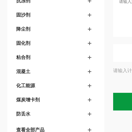
抗冻剂
固沙剂
降尘剂
固化剂
粘合剂
请输入计
混凝土
化工能源
煤炭增卡剂
防丢水
查看全部产品