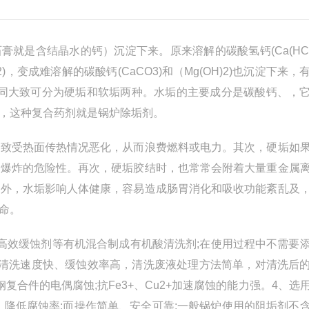
就是含结晶水的钙）沉淀下来。原来溶解的碳酸氢钙(Ca(HCO
)，变成难溶解的碳酸钙(CaCO3)和（Mg(OH)2)也沉淀下来，
不同大致可分为硬垢和软垢两种。水垢的主要成分是碳酸钙、，
，这种复合药剂就是锅炉除垢剂。
致受热面传热情况恶化，从而浪费燃料或电力。其次，硬垢如
至爆炸的危险性。再次，硬垢胶结时，也常常会附着大量重金属
另外，水垢影响人体健康，容易造成肠胃消化和吸收功能紊乱及
命。
效缓蚀剂等有机混合制成有机酸清洗剂;在使用过程中不需要
的清洗速度快、缓蚀效率高，清洗废液处理方法简单，对清洗后
合件的电偶腐蚀;抗Fe3+、Cu2+加速腐蚀的能力强。4、选
，降低腐蚀率;而操作简单、安全可靠;一般锅炉使用的阻垢剂不