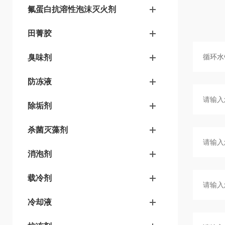
氟蛋白抗溶性泡沫灭火剂
田菁胶
臭味剂
防冻液
除垢剂
杀菌灭藻剂
消泡剂
载冷剂
冷却液