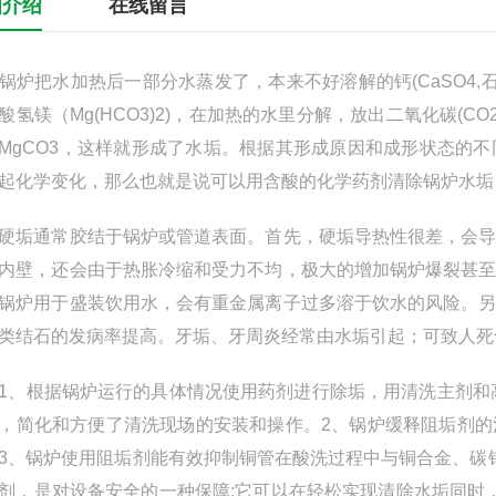
细介绍
在线留言
把水加热后一部分水蒸发了，本来不好溶解的钙(CaSO4,石膏
酸氢镁（Mg(HCO3)2)，在加热的水里分解，放出二氧化碳(CO2
MgCO3，这样就形成了水垢。根据其形成原因和成形状态的
起化学变化，那么也就是说可以用含酸的化学药剂清除锅炉水垢
通常胶结于锅炉或管道表面。首先，硬垢导热性很差，会导
内壁，还会由于热胀冷缩和受力不均，极大的增加锅炉爆裂甚
锅炉用于盛装饮用水，会有重金属离子过多溶于饮水的风险。
类结石的发病率提高。牙垢、牙周炎经常由水垢引起；可致人死
根据锅炉运行的具体情况使用药剂进行除垢，用清洗主剂和高
，简化和方便了清洗现场的安装和操作。2、锅炉缓释阻垢剂
3、锅炉使用阻垢剂能有效抑制铜管在酸洗过程中与铜合金、碳钢复
剂，是对设备安全的一种保障;它可以在轻松实现清除水垢同时