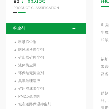
产品分类
详
PRODUCT CLASSIFICATION
锅炉
和碳
抑尘剂
生成
和酸
料场抑尘剂
防风固沙抑尘剂
硬垢
矿山煤矿抑尘剂
锅炉
液体防尘网
果该
环保结壳抑尘剂
及各
臭氧治理溶液
1、
矿用泡沫降尘剂
助剂
PM2.5治理剂
利。
城市道路保湿抑尘剂
阻垢