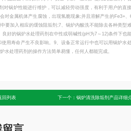
垢剂对锅炉性能进行维护，可以减轻劳动强度，有利于用户的直
对金属机体产生腐蚀，出现氢脆现象;并且溶解产生的Fe3+、C
中要加入相应的缓蚀阻垢剂;7、锅炉内酸洗不能除去各种类型
良好的锅炉水处理药剂在中性或弱碱性(pH为7～12)条件下也
和使用寿命产生不良影响。9、设备正常运行中也可以用锅炉水
锅炉水处理药剂的操作方法简单易懂，任何人都能完成。
返回列表
下一个：
锅炉清洗除垢剂产品详细
线留言