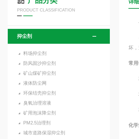
产品分类
详
PRODUCT CLASSIFICATION
化学
抑尘剂
化学
坏，
料场抑尘剂
防风固沙抑尘剂
常用
矿山煤矿抑尘剂
利
液体防尘网
环保结壳抑尘剂
利用
臭氧治理溶液
利
矿用泡沫降尘剂
PM2.5治理剂
化学
城市道路保湿抑尘剂