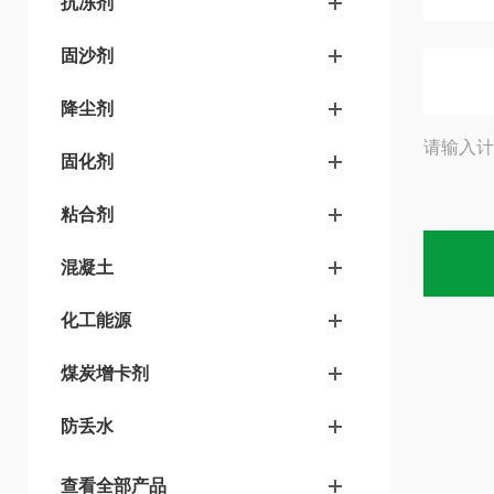
抗冻剂
固沙剂
降尘剂
请输入计
固化剂
粘合剂
混凝土
化工能源
煤炭增卡剂
防丢水
查看全部产品