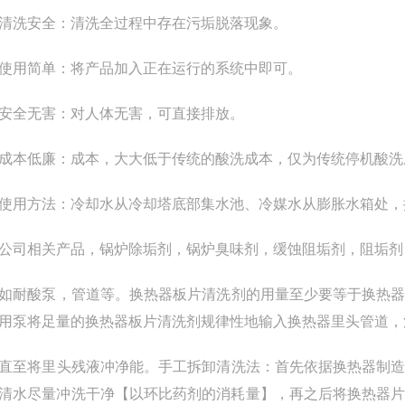
洗安全：清洗全过程中存在污垢脱落现象。
用简单：将产品加入正在运行的系统中即可。
全无害：对人体无害，可直接排放。
低廉：成本，大大低于传统的酸洗成本，仅为传统停机酸洗成本 
方法：冷却水从冷却塔底部集水池、冷媒水从膨胀水箱处，按50
相关产品，锅炉除垢剂，锅炉臭味剂，缓蚀阻垢剂，阻垢剂
酸泵，管道等。换热器板片清洗剂的用量至少要等于换热器
用泵将足量的换热器板片清洗剂规律性地输入换热器里头管道，
将里头残液冲净能。手工拆卸清洗法：首先依据换热器制造
清水尽量冲洗干净【以环比药剂的消耗量】，再之后将换热器片