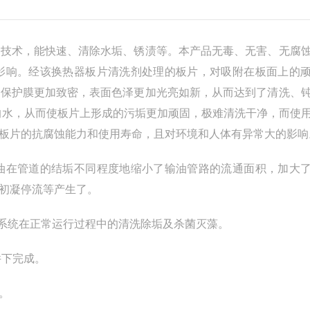
技术，能快速、清除水垢、锈渍等。本产品无毒、无害、无腐
影响。经该换热器板片清洗剂处理的板片，对吸附在板面上的
原保护膜更加致密，表面色泽更加光亮如新，从而达到了清洗、
的水，从而使板片上形成的污垢更加顽固，极难清洗干净，而使
板片的抗腐蚀能力和使用寿命，且对环境和人体有异常大的影响
在管道的结垢不同程度地缩小了输油管路的流通面积，加大
初凝停流等产生了。
系统在正常运行过程中的清洗除垢及杀菌灭藻。
下完成。
。