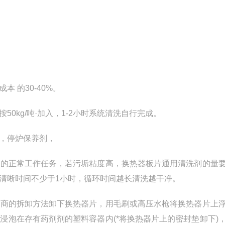
的30-40%。
kg/吨·加入，1-2小时系统清洗自行完成。
，停炉保养剂，
的正常工作任务，若污垢粘度高，换热器板片通用清洗剂的量
清晰时间不少于1小时，循环时间越长清洗越干净。
商的拆卸方法卸下换热器片，用毛刷或高压水枪将换热器片上
浸泡在存有药剂剂的塑料容器内(*将换热器片上的密封垫卸下)