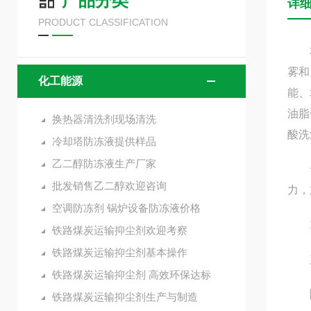
产品分类
详
PRODUCT CLASSIFICATION
本产
雾和
化工能源
能、
油脂
换热器清洗剂现场清洗
酸洗
冷却塔防冻液提供样品
乙二醇防冻液生产厂家
也使
批发销售乙二醇欢迎咨询
力，
空调防冻剂 锅炉设备防冻液价格
1、
铁路煤炭运输抑尘剂欢迎考察
铁路煤炭运输抑尘剂基本操作
产品
铁路煤炭运输抑尘剂 高效环保达标
除
铁路煤炭运输抑尘剂生产与制造