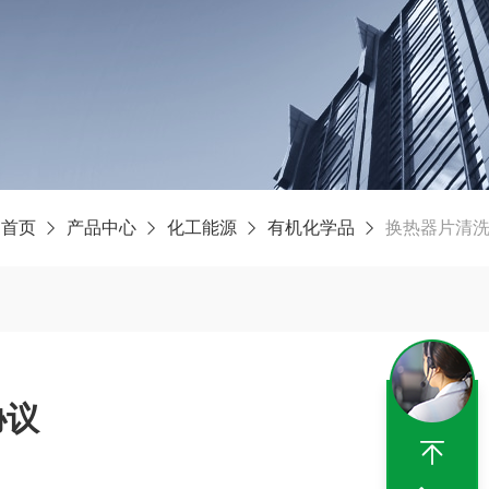
：
首页
产品中心
化工能源
有机化学品
换热器片清
协议