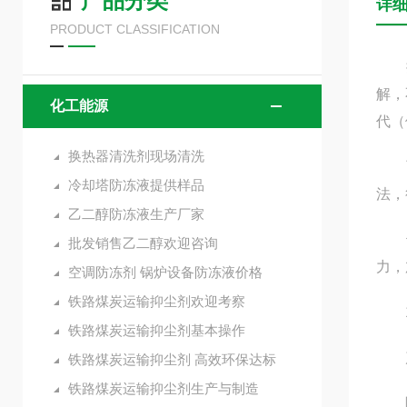
产品分类
详
PRODUCT CLASSIFICATION
换热
解，
化工能源
代（
换热器清洗剂现场清洗
而热
冷却塔防冻液提供样品
法，
乙二醇防冻液生产厂家
也使
批发销售乙二醇欢迎咨询
力，
空调防冻剂 锅炉设备防冻液价格
铁路煤炭运输抑尘剂欢迎考察
1、
铁路煤炭运输抑尘剂基本操作
产品
铁路煤炭运输抑尘剂 高效环保达标
铁路煤炭运输抑尘剂生产与制造
除