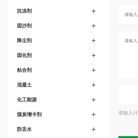
抗冻剂
固沙剂
降尘剂
固化剂
粘合剂
混凝土
化工能源
请输入计
煤炭增卡剂
防丢水