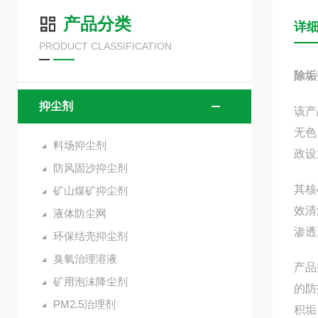
产品分类
详
PRODUCT CLASSIFICATION
除垢
抑尘剂
该产
无色
料场抑尘剂
政设
防风固沙抑尘剂
其核
矿山煤矿抑尘剂
效清
液体防尘网
渗透
环保结壳抑尘剂
臭氧治理溶液
产品
矿用泡沫降尘剂
的防
PM2.5治理剂
积垢