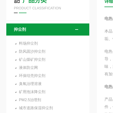
产品分类
详
PRODUCT CLASSIFICATION
电热
抑尘剂
本品
垢、
料场抑尘剂
防风固沙抑尘剂
电热
导，
矿山煤矿抑尘剂
味，
液体防尘网
有加
环保结壳抑尘剂
臭氧治理溶液
电热
矿用泡沫降尘剂
产品
PM2.5治理剂
件，
城市道路保湿抑尘剂