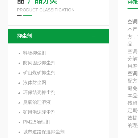
产品分类
详
PRODUCT CLASSIFICATION
空调
本产
抑尘剂
方，
品。
空调
料场抑尘剂
分解
防风固沙抑尘剂
用寿
矿山煤矿抑尘剂
空调
配方
液体防尘网
避免
环保结壳抑尘剂
本品
臭氧治理溶液
残留
定期
矿用泡沫降尘剂
效提
PM2.5治理剂
的理
城市道路保湿抑尘剂