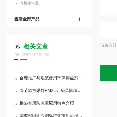
有机化学品
查看全部产品
相关文章
请输入计
RELATED ARTICLES
合理推广与规范使用环保抑尘剂助力各行业扬尘达标治理
春节燃放爆竹PM2.5污染风险增加，如何做好污染防治工作
换热专用防冻液应用特点介绍
掌握棉田固沙剂标准化施用流程减少风沙侵蚀对棉苗的损伤