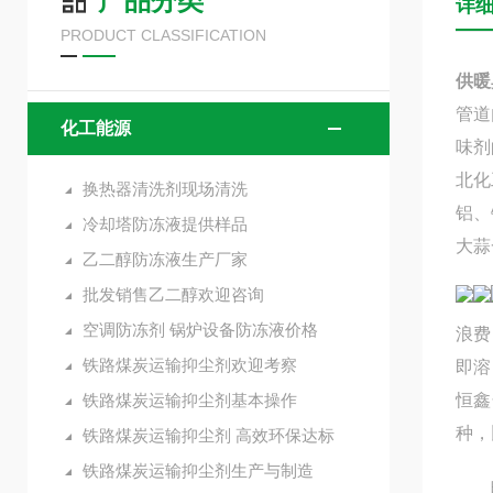
产品分类
详
PRODUCT CLASSIFICATION
供暖
管道
化工能源
味剂
北化
换热器清洗剂现场清洗
铝、
冷却塔防冻液提供样品
大蒜
乙二醇防冻液生产厂家
批发销售乙二醇欢迎咨询
空调防冻剂 锅炉设备防冻液价格
浪费
铁路煤炭运输抑尘剂欢迎考察
即溶
铁路煤炭运输抑尘剂基本操作
恒鑫
种，
铁路煤炭运输抑尘剂 高效环保达标
铁路煤炭运输抑尘剂生产与制造
暖气