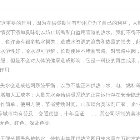
这重要的作用，因为在供暖期间有些用户为了自己的利益，大量
的情况下添加臭味剂以防止居民私自盗用管道的热水。我们不得
中，也许会有很多热水损失，造成水资源的浪费和热量的损失，
，水溶性好，冷水即可溶解，长期使用不堵塞管路。对管路中阀
舒服，但是不会对人体的健康造成影响，它是一科技的再生成果
作用。
量失水会造成热网系统平衡，以致不能正常供热；水、电、燃料
，增加人工成本；大量失水会给供暖系统的正常运行存在安全隐
操作简单，使用方便，节省劳动时间。山东烟台臭味剂厂家、企
等城市均有普及，交通便捷，十年品证，，。我公司研制的臭
无色、红色、深蓝色等。
于部分居民私放热水，使热电集团供热管网日失水量在万吨左