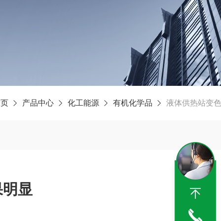
首页
产品中心
化工能源
有机化学品
液体供热站变
果明显