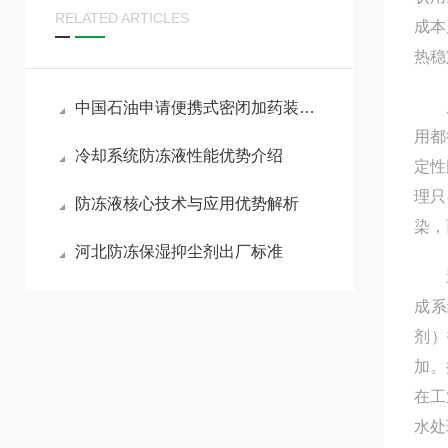
RELATED ARTICLES
成本
热稳
反渗
中国石油申请便携式密闭加药装置及方法，确保臭味剂无法向外扩散
用都
冷却系统防冻液性能优势介绍
定性
理只
防冻液核心技术与应用优势解析
染，
河北防冻保湿抑尘剂出厂标准
造成
成系
剂）
加。
在工
水处