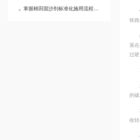
掌握棉田固沙剂标准化施用流程减少风沙侵蚀对棉苗的损伤
铁路
铁路
由于
落在
过硬
1、
2、
的破
3、
收转
4