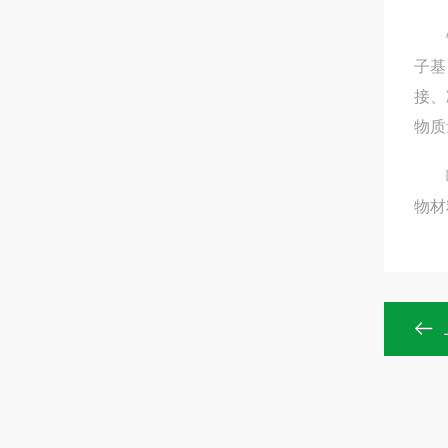
铁路
子基
接、
物质
喷淋
物材