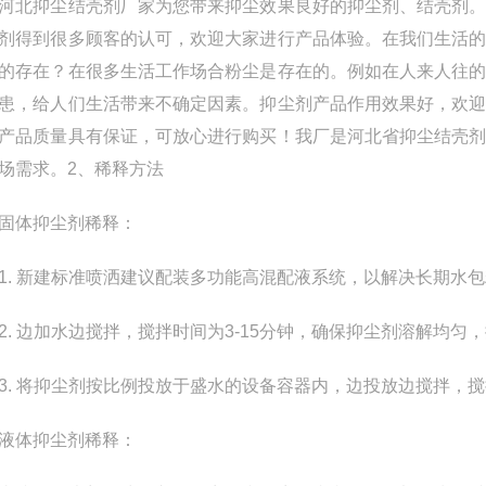
抑尘结壳剂厂家为您带来抑尘效果良好的抑尘剂、结壳剂。
剂得到很多顾客的认可，欢迎大家进行产品体验。在我们生活
的存在？在很多生活工作场合粉尘是存在的。例如在人来人往
患，给人们生活带来不确定因素。抑尘剂产品作用效果好，欢
产品质量具有保证，可放心进行购买！我厂是河北省抑尘结壳
场需求。2、稀释方法
体抑尘剂稀释：
 新建标准喷洒建议配装多功能高混配液系统，以解决长期水包
 边加水边搅拌，搅拌时间为3-15分钟，确保抑尘剂溶解均匀
 将抑尘剂按比例投放于盛水的设备容器内，边投放边搅拌，搅
体抑尘剂稀释：