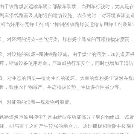
铁路煤炭运输车辆全部敞车装载，当列车行驶时，尤其是在
列车沿线路基及其附近的建筑设施、农作物时，对环境资源会造
 相当好用结壳抑尘剂 粉尘抑制剂 铁路煤炭运输专用抑尘剂质量
对环境的污染--空气污染。煤粉扬尘造成的可颗粒物浓度高
对设施的破坏--腐蚀铁路设施。由于煤尘的污染，加剧道床
坏，缩短设备使用寿命，严重威胁行车安全，同时也增加了清洁
对生态的污染—植物生长的破坏。大量的煤粉扬尘吸附在煤
换，致使农作物减产、生态植被长势、生物多样性减少等。
、对能源的浪费—煤炭物料浪费。
煤炭运输用抑尘剂是由新型多功能高分子聚合物组成，该聚
团，能与离子之间产生较强的亲合力。通过捕捉和吸附并团聚