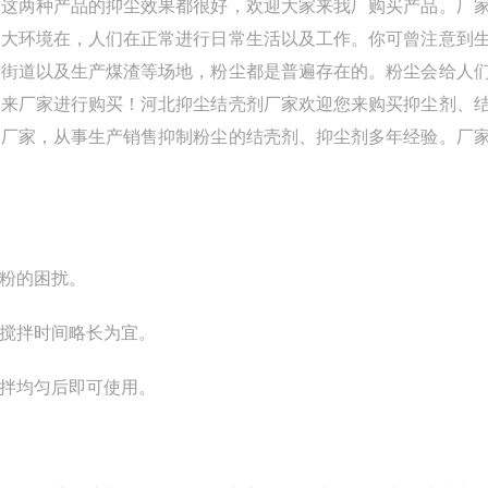
这两种产品的抑尘效果都很好，欢迎大家来我厂购买产品。厂
的大环境在，人们在正常进行日常生活以及工作。你可曾注意到
的街道以及生产煤渣等场地，粉尘都是普遍存在的。粉尘会给人
迎来厂家进行购买！河北抑尘结壳剂厂家欢迎您来购买抑尘剂、
剂厂家，从事生产销售抑制粉尘的结壳剂、抑尘剂多年经验。厂
粉的困扰。
，搅拌时间略长为宜。
拌均匀后即可使用。