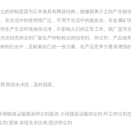
尘的抑制是因为它本身具有网状结构，能够跟离子之间产生较
用。在生活中的使用很广泛。可用于生活中的煤炭业、非金属矿
这些生产生活环境保持洁净，不影响人们的正常工作。我厂是河
！河北结壳抑尘剂厂家生产抑制粉尘的结壳剂、抑尘剂，产品使
新鲜的社会中，贡献着自己的一份力量。在产品竞争力逐渐增强
立即用清水冲洗，及时就医。
销铁路运输煤炭抑尘剂提供 介绍煤炭运输抑尘剂 纤尘抑尘剂
剂 固体 浓缩兑水比例 固沙抑尘剂