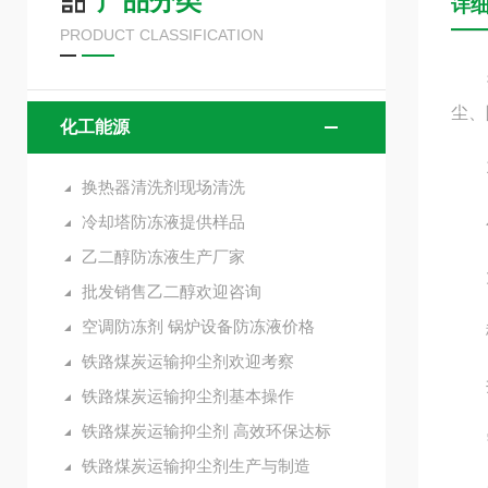
产品分类
详
PRODUCT CLASSIFICATION
抑尘
尘、
化工能源
1
换热器清洗剂现场清洗
冷却塔防冻液提供样品
小
乙二醇防冻液生产厂家
大型
批发销售乙二醇欢迎咨询
空调防冻剂 锅炉设备防冻液价格
移动
铁路煤炭运输抑尘剂欢迎考察
井下
铁路煤炭运输抑尘剂基本操作
铁路煤炭运输抑尘剂 高效环保达标
需
铁路煤炭运输抑尘剂生产与制造