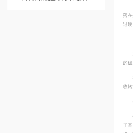
由于
落在
过硬
1、
2、
的破
3、
收转
4
铁路
子基