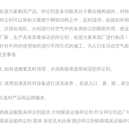
大家购买产品。抑尘剂是多功能高分子聚合物构成的，对粉
抑尘剂可以将粉尘紧锁于网状结构之中，起到湿润，粘接的作
、沙漠化地区。分别进行对空气中的各类粉尘的吸附作用。使
厂家，生产具有质量保证的抑尘剂，欢迎大家来我厂进行购买
针对不同的使用场所进行不同方式的施工。为人们生活在空气
注意事项
 如有遗撒要及时清理，水泥路面请选用保湿型抑尘剂。
 使用后请及时对设备进行清洗保养， 若误入口、鼻、眼，请
.选对产品和品牌服务。
运输煤炭抑尘剂提供 介绍煤炭运输抑尘剂 纤尘抑尘剂总厂经
煤炭运输抑尘剂 固体 浓缩兑水比例 固沙抑尘剂铁路煤炭运输抑尘