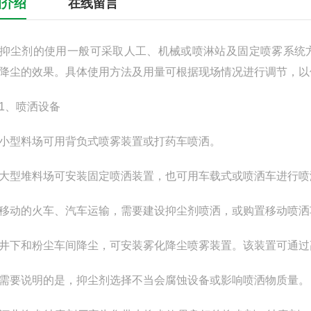
细介绍
在线留言
剂的使用一般可采取人工、机械或喷淋站及固定喷雾系统方
降尘的效果。具体使用方法及用量可根据现场情况进行调节，以
、喷洒设备
型料场可用背负式喷雾装置或打药车喷洒。
堆料场可安装固定喷洒装置，也可用车载式或喷洒车进行喷淋，
的火车、汽车运输，需要建设抑尘剂喷洒，或购置移动喷洒
和粉尘车间降尘，可安装雾化降尘喷雾装置。该装置可通过高
要说明的是，抑尘剂选择不当会腐蚀设备或影响喷洒物质量。