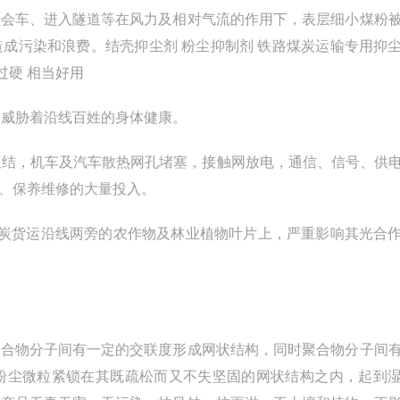
会车、进入隧道等在风力及相对气流的作用下，表层细小煤粉
成污染和浪费。结壳抑尘剂 粉尘抑制剂 铁路煤炭运输专用抑
过硬 相当好用
，威胁着沿线百姓的身体健康。
板结，机车及汽车散热网孔堵塞，接触网放电，通信、信号、供
、保养维修的大量投入。
炭货运沿线两旁的农作物及林业植物叶片上，严重影响其光合
合物分子间有一定的交联度形成网状结构，同时聚合物分子间
粉尘微粒紧锁在其既疏松而又不失坚固的网状结构之内，起到