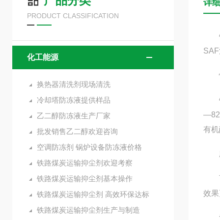
产品分类
详
PRODUCT CLASSIFICATION
锅炉
SA
化工能源
性
换热器清洗剂现场清洗
冷却塔防冻液提供样品
锅炉
—8
乙二醇防冻液生产厂家
有机
批发销售乙二醇欢迎咨询
空调防冻剂 锅炉设备防冻液价格
应
铁路煤炭运输抑尘剂欢迎考察
铁路煤炭运输抑尘剂基本操作
可适
效果
铁路煤炭运输抑尘剂 高效环保达标
铁路煤炭运输抑尘剂生产与制造
清洗