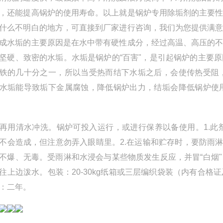
，还能提高锅炉的使用寿命。以上就是锅炉专用除垢剂的主要
什么不明白的地方，可直接到厂家进行咨询，我们为您提供满
成水垢的主要原因是在水中带有硬性成分，经过高温、高压的
坚硬、致密的水垢。水垢是锅炉的“百害"，是引起锅炉的主要
铁的几十分之一，所以当受热而结下水垢之后，会使传热受阻
水垢能导致垢下金属腐蚀，降低锅炉出力，结垢会降低锅炉使
清水冲洗。锅炉可投入运行，或进行保养以备使用。1.此
不会造成，但注意勿弄入眼睛里。2.在运输和贮存时，要防雨
不爆、无毒。受雨淋和水浸会与某些物质发生反应，并冒“白烟
往上边泼水。包装：20-30kg纸箱或三层编织袋装（内有合
：二年。