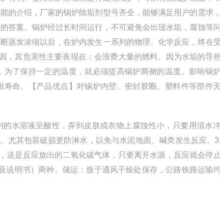
性能的介绍，厂家的锅炉除垢剂型号齐全，能够满足用户的需求
意的答案。锅炉经过长时间运行，不可避免会出现水垢，腐蚀等
不断蒸发浓缩以后，在炉内发生一系列的物理、化学反应，终在
原因，其危害性主要表现在：会浪费大量的燃料。因为水垢的导
，为了保持一定的温度，就必须提高锅炉两侧的温度。影响锅
用寿命。【产品优点】对锅炉内壁、密封胶圈、塑料件等部件
剂的水溶液呈酸性，弄到皮肤或衣物上腐蚀性小，只要用清水
淋。尤其包装破损更防淋水，以免与水泥地面、碱类发生反应。3
"，这是反应放出的二氧化碳气体，只要离开水源，反应就会停
格证及说明书）两种。储运：放于通风干燥处保存，公路铁路运输