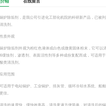
细介绍
在线留言
除垢剂，是我公司引进化工部化机院的科研新产品，已被列入科技成
F清洗剂。
质外观
除垢剂外观为粉红色液体或白色或微黄固体粉末，它可以清
26缓蚀剂，渗透剂、表面活性剂等多种成份复配而成，可适用于
酸类清洗剂。
用范围
用于电站锅炉、工业锅炉、排灰管、循环冷却水系统、船舶
更佳。
的速度快，缓蚀效率高，清洗废液方便简单，对清洗后的锅