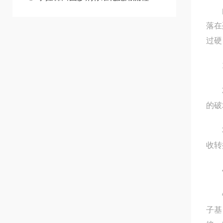
由于
落在
过硬
1、
2、
的破
3、
收转
4
铁路
子基