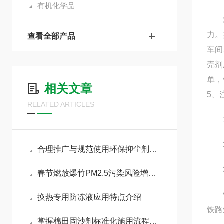
有机化学品
欢迎
力。
查看全部产品
车间
壳剂
单，
相关文章
5、
RELATED ARTICLES
1.
2.
合理推广与规范使用环保抑尘剂助力各行业扬尘达标治理
3
春节燃放爆竹PM2.5污染风险增加，如何做好污染防治工作
铁路
换热专用防冻液应用特点介绍
铁路
掌握棉田固沙剂标准化施用流程减少风沙侵蚀对棉苗的损伤