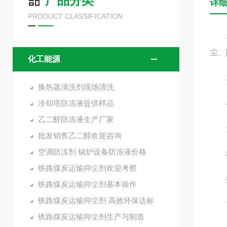
产品分类
详
PRODUCT CLASSIFICATION
抑尘
尘、
化工能源
1
换热器清洗剂现场清洗
冷却塔防冻液提供样品
小
乙二醇防冻液生产厂家
大型
批发销售乙二醇欢迎咨询
空调防冻剂 锅炉设备防冻液价格
移动
铁路煤炭运输抑尘剂欢迎考察
井下
铁路煤炭运输抑尘剂基本操作
铁路煤炭运输抑尘剂 高效环保达标
需
铁路煤炭运输抑尘剂生产与制造