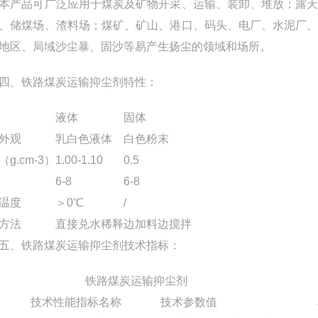
品可广泛应用于煤炭及矿物开采、运输、装卸、堆放；露天
、储煤场、渣料场；煤矿、矿山、港口、码头、电厂、水泥厂
地区、局域沙尘暴、固沙等易产生扬尘的领域和场所。
、铁路煤炭运输抑尘剂特性：
液体
固体
外观
乳白色液体
白色粉末
g.cm-3）
1.00-1.10
0.5
6-8
6-8
温度
＞0℃
/
方法
直接兑水稀释
边加料边搅拌
、铁路煤炭运输抑尘剂技术指标：
铁路煤炭运输抑尘剂
技术性能指标名称
技术参数值