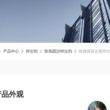
产品中心
抑尘剂
防风固沙抑尘剂
铁路煤炭运煤抑
产品外观