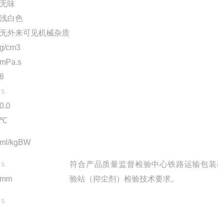
无味
浅白色
无外来可见机械杂质
g/cm3
mPa.s
8
﹪
0.0
℃
ml/kgBW
﹪
符合产品质量监督检验中心铁路运输包装
mm
验站（抑尘剂）检验技术要求。
﹪