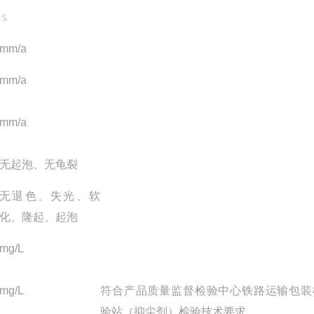
﹪
mm/a
mm/a
mm/a
无起泡、无龟裂
无退色、失光、软
化、隆起、起泡
mg/L
mg/L
符合产品质量监督检验中心铁路运输包装
验站（抑尘剂）检验技术要求。