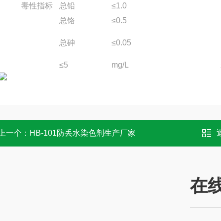
毒性指标
总铅
≤1.0
总铬
≤0.5
总砷
≤0.05
≤5
mg/L
上一个：
HB-101防丢水染色剂生产厂家
在