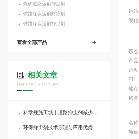
本产
煤矿道路运输抑尘剂
运站
铁路煤炭运输防冻剂
漠化
铁路煤炭运输抑尘剂
四
查看全部产品
形态
产品
密度（
相关文章
PH
RELATED ARTICLES
储存
稀释
五
科学规施工城市道路抑尘剂减少反复保洁作业频次
名称
环保抑尘剂技术原理与应用优势
项目