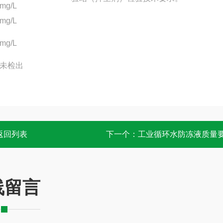
mg/L
mg/L
mg/L
未检出
返回列表
下一个：
工业循环水防冻液质量
线留言