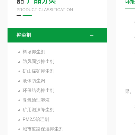
产品分类
详
PRODUCT CLASSIFICATION
铁
抑尘剂
铁路
料场抑尘剂
二
防风固沙抑尘剂
1、
矿山煤矿抑尘剂
液体防尘网
2、
环保结壳抑尘剂
果。
臭氧治理溶液
3、
矿用泡沫降尘剂
PM2.5治理剂
三
城市道路保湿抑尘剂