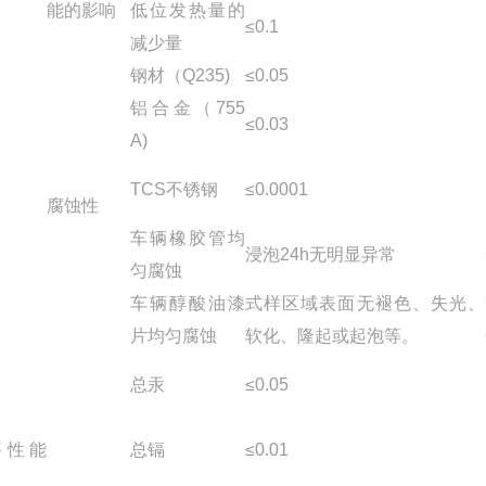
能的影响
低位发热量的
≤0.1
减少量
钢材（Q235)
≤0.05
铝合金（755
≤0.03
A)
TCS不锈钢
≤0.0001
腐蚀性
车辆橡胶管均
浸泡24h无明显异常
匀腐蚀
车辆醇酸油漆
式样区域表面无褪色、失光、
片均匀腐蚀
软化、隆起或起泡等。
总汞
≤0.05
要性能
总镉
≤0.01