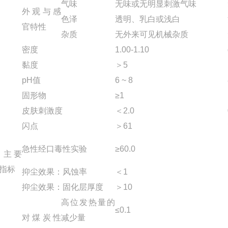
气味
无味或无明显刺激气味
外观与感
色泽
透明、乳白或浅白
官特性
杂质
无外来可见机械杂质
密度
1.00-1.10
黏度
＞5
pH值
6 ~ 8
固形物
≥1
皮肤刺激度
＜2.0
闪点
＞61
急性经口毒性实验
≥60.0
主要
指标
抑尘效果：风蚀率
＜1
抑尘效果：固化层厚度
＞10
高位发热量的
≤0.1
对煤炭性
减少量