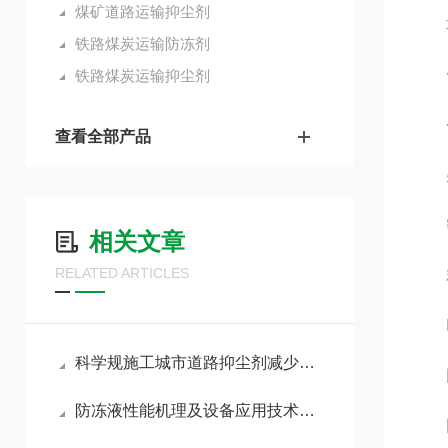
煤矿道路运输抑尘剂
项目
铁路煤炭运输防冻剂
铁路煤炭运输抑尘剂
气味
色泽
查看全部产品
杂质
密度（
相关文章
RELATED ARTICLES
粘度
PH
科学规施工城市道路抑尘剂减少反复保洁作业频次
固形
防冻液性能机理及设备应用技术分析
固化