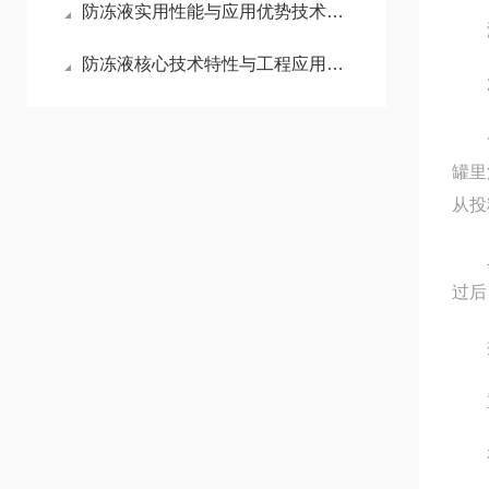
防冻液实用性能与应用优势技术简述
溶解
防冻液核心技术特性与工程应用优势分析
2.
一、
罐里
从投
二、
过后
抑尘
重 
有