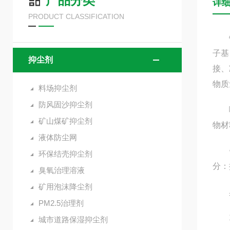
产品分类
详
PRODUCT CLASSIFICATION
铁路
子基
抑尘剂
接、
物质
料场抑尘剂
防风固沙抑尘剂
喷淋
矿山煤矿抑尘剂
物材
液体防尘网
铁路
环保结壳抑尘剂
分：
臭氧治理溶液
矿用泡沫降尘剂
具
PM2.5治理剂
1
城市道路保湿抑尘剂