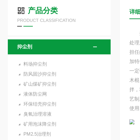
产品分类
详
PRODUCT CLASSIFICATION
抑尘
处理
抑尘剂
担任
加特
料场抑尘剂
一定
防风固沙抑尘剂
木棍
矿山煤矿抑尘剂
拌，
液体防尘网
艺制
环保结壳抑尘剂
使用
臭氧治理溶液
矿用泡沫降尘剂
PM2.5治理剂
1本