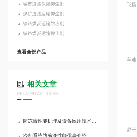
城市道路保湿抑尘剂
飞扬
煤矿道路运输抑尘剂
2
铁路煤炭运输防冻剂
铁路煤炭运输抑尘剂
3无
4成
查看全部产品
车速
5
相关文章
6
RELATED ARTICLES
7 
固沙
防冻液性能机理及设备应用技术分析
易于
冷却系统防冻液性能优势介绍