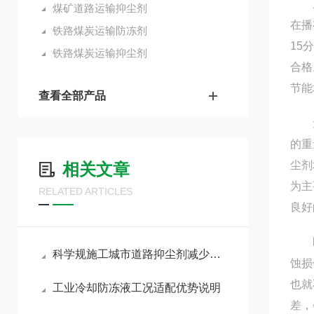
从而
煤矿道路运输抑尘剂
在播
铁路煤炭运输防冻剂
15
铁路煤炭运输抑尘剂
合格
节能
查看全部产品
无腐
的重
尘剂
相关文章
为主
RELATED ARTICLES
良好
即使
科学规施工城市道路抑尘剂减少反复保洁作业频次
蚀损
也就
工业冷却防冻液工况适配优势说明
差，