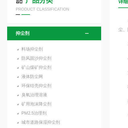
产品分类
详
PRODUCT CLASSIFICATION
抑尘
尘、
抑尘剂
1
料场抑尘剂
防风固沙抑尘剂
小
矿山煤矿抑尘剂
大型
液体防尘网
环保结壳抑尘剂
移动
臭氧治理溶液
井下
矿用泡沫降尘剂
PM2.5治理剂
需
城市道路保湿抑尘剂