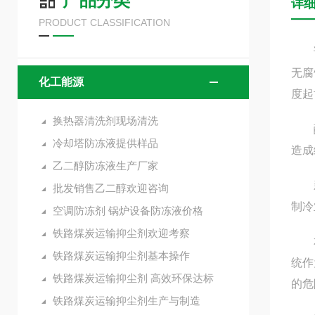
产品分类
详
PRODUCT CLASSIFICATION
该产
无腐
化工能源
度起
换热器清洗剂现场清洗
醇类
冷却塔防冻液提供样品
造成
乙二醇防冻液生产厂家
新型
批发销售乙二醇欢迎咨询
制冷
空调防冻剂 锅炉设备防冻液价格
铁路煤炭运输抑尘剂欢迎考察
本品
铁路煤炭运输抑尘剂基本操作
统作
铁路煤炭运输抑尘剂 高效环保达标
的危
铁路煤炭运输抑尘剂生产与制造