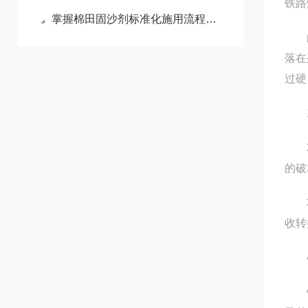
铁路
掌握棉田固沙剂标准化施用流程减少风沙侵蚀对棉苗的损伤
由于
落在
过硬
1、
2、
的破
3、
收转
4
铁路