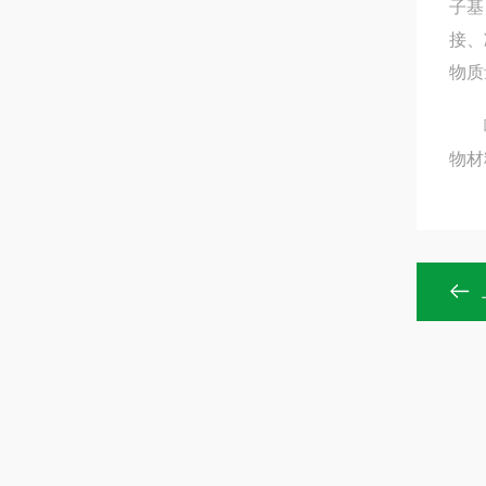
子基
接、
物质
喷淋
物材