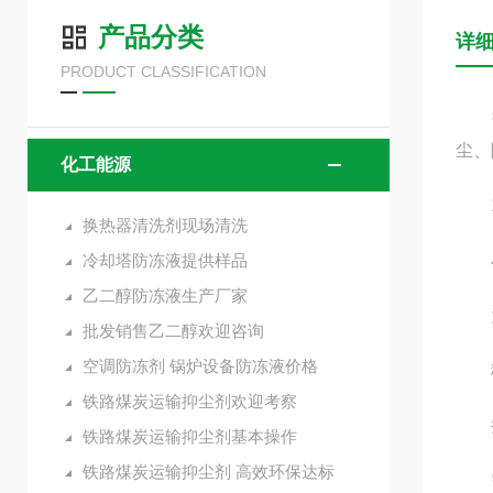
产品分类
详
PRODUCT CLASSIFICATION
抑尘
尘、
化工能源
1
换热器清洗剂现场清洗
冷却塔防冻液提供样品
小
乙二醇防冻液生产厂家
大型
批发销售乙二醇欢迎咨询
空调防冻剂 锅炉设备防冻液价格
移动
铁路煤炭运输抑尘剂欢迎考察
井下
铁路煤炭运输抑尘剂基本操作
铁路煤炭运输抑尘剂 高效环保达标
需