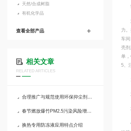
天然/合成树脂
5.
有机化学品
欢迎
力。
查看全部产品
车间
壳剂
单，
相关文章
5、
RELATED ARTICLES
1.
2.
合理推广与规范使用环保抑尘剂助力各行业扬尘达标治理
3
春节燃放爆竹PM2.5污染风险增加，如何做好污染防治工作
铁路
换热专用防冻液应用特点介绍