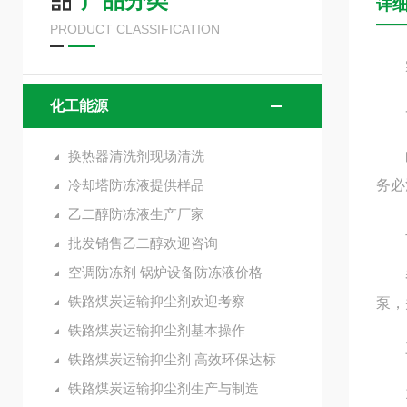
产品分类
详
PRODUCT CLASSIFICATION
寒冷
化工能源
一
换热器清洗剂现场清洗
时间
冷却塔防冻液提供样品
务必
乙二醇防冻液生产厂家
二
批发销售乙二醇欢迎咨询
空调防冻剂 锅炉设备防冻液价格
春节
铁路煤炭运输抑尘剂欢迎考察
泵，
铁路煤炭运输抑尘剂基本操作
三
铁路煤炭运输抑尘剂 高效环保达标
铁路煤炭运输抑尘剂生产与制造
1