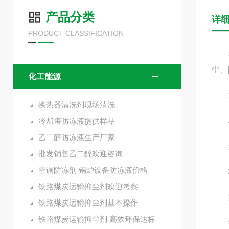
产品分类
详
PRODUCT CLASSIFICATION
抑尘
尘、
化工能源
1
换热器清洗剂现场清洗
冷却塔防冻液提供样品
小
乙二醇防冻液生产厂家
大型
批发销售乙二醇欢迎咨询
空调防冻剂 锅炉设备防冻液价格
移动
铁路煤炭运输抑尘剂欢迎考察
井下
铁路煤炭运输抑尘剂基本操作
铁路煤炭运输抑尘剂 高效环保达标
需