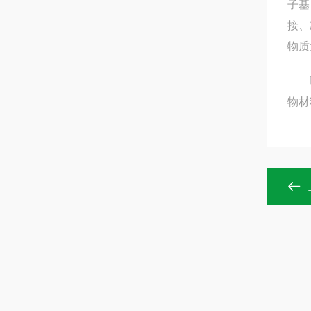
子基
接、
物质
喷淋
物材