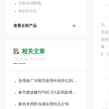
天然/合成树脂
5.
有机化学品
欢迎
力。
查看全部产品
车间
壳剂
单，
相关文章
5、
RELATED ARTICLES
1.
2.
合理推广与规范使用环保抑尘剂助力各行业扬尘达标治理
3
春节燃放爆竹PM2.5污染风险增加，如何做好污染防治工作
铁路
换热专用防冻液应用特点介绍