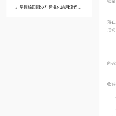
铁路
掌握棉田固沙剂标准化施用流程减少风沙侵蚀对棉苗的损伤
由于
落在
过硬
1、
2、
的破
3、
收转
4
铁路