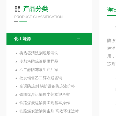
产品分类
详
PRODUCT CLASSIFICATION
化工能源
防冻
种消
换热器清洗剂现场清洗
用，
冷却塔防冻液提供样品
冻剂
乙二醇防冻液生产厂家
产
批发销售乙二醇欢迎咨询
空调防冻剂 锅炉设备防冻液价格
暖气
铁路煤炭运输抑尘剂欢迎考察
铁路煤炭运输抑尘剂基本操作
产
铁路煤炭运输抑尘剂 高效环保达标
（1