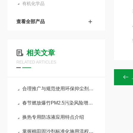
有机化学品
3.
查看全部产品
4.
5.
相关文章
RELATED ARTICLES
合理推广与规范使用环保抑尘剂助力各行业扬尘达标治理
春节燃放爆竹PM2.5污染风险增加，如何做好污染防治工作
换热专用防冻液应用特点介绍
掌握棉田固沙剂标准化施用流程减少风沙侵蚀对棉苗的损伤