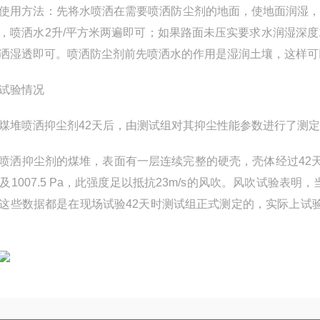
方法：先将水喷洒在需要喷洒防尘剂的地面，使地面润湿，
，喷洒水2升/平方米两遍即可；如果路面未压实要求水润湿深
洒湿透即可。喷洒防尘剂前先喷洒水的作用是湿润土壤，这样可
验情况
喷洒抑尘剂42天后，由测试组对其抑尘性能参数进行了测定
抑尘剂的煤堆，表面有一层连续完整的硬壳，壳体经过42天
Pa及1007.5 Pa，此强度足以抵抗23m/s的风吹。风吹试验表明
这些数据都是在现场试验42天时测试组正式测定的，实际上试