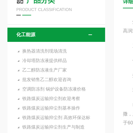
产品分类
详
PRODUCT CLASSIFICATION
煤炭
高润
化工能源
产
换热器清洗剂现场清洗
冷却塔防冻液提供样品
使用
乙二醇防冻液生产厂家
效果
批发销售乙二醇欢迎咨询
空调防冻剂 锅炉设备防冻液价格
环境
铁路煤炭运输抑尘剂欢迎考察
喷洒
铁路煤炭运输抑尘剂基本操作
撒，
铁路煤炭运输抑尘剂 高效环保达标
于6
铁路煤炭运输抑尘剂生产与制造