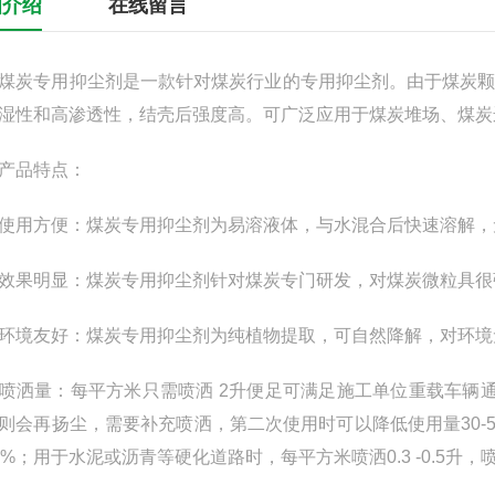
细介绍
在线留言
专用抑尘剂是一款针对煤炭行业的专用抑尘剂。由于煤炭颗
湿性和高渗透性，结壳后强度高。可广泛应用于煤炭堆场、煤炭
品特点：
方便：煤炭专用抑尘剂为易溶液体，与水混合后快速溶解，无
明显：煤炭专用抑尘剂针对煤炭专门研发，对煤炭微粒具很
友好：煤炭专用抑尘剂为纯植物提取，可自然降解，对环境
量：每平方米只需喷洒 2升便足可满足施工单位重载车辆通
则会再扬尘，需要补充喷洒，第二次使用时可以降低使用量30-5
0%；用于水泥或沥青等硬化道路时，每平方米喷洒0.3 -0.5