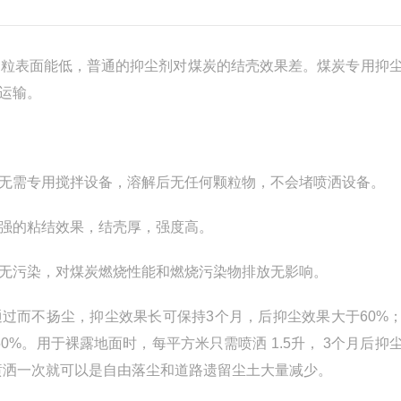
粒表面能低，普通的抑尘剂对煤炭的结壳效果差。煤炭专用抑
运输。
需专用搅拌设备，溶解后无任何颗粒物，不会堵喷洒设备。
强的粘结效果，结壳厚，强度高。
无污染，对煤炭燃烧性能和燃烧污染物排放无影响。
过而不扬尘，抑尘效果长可保持3个月，后抑尘效果大于60%
0%。用于裸露地面时，每平方米只需喷洒 1.5升， 3个月后抑
升，喷洒一次就可以是自由落尘和道路遗留尘土大量减少。