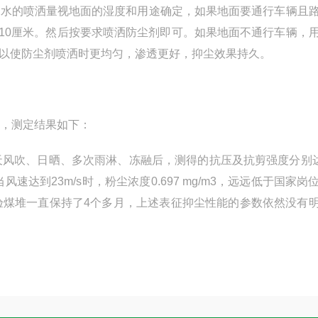
水的喷洒量视地面的湿度和用途确定，如果地面要通行车辆且
度10厘米。然后按要求喷洒防尘剂即可。如果地面不通行车辆，
以使防尘剂喷洒时更均匀，渗透更好，抑尘效果持久。
，测定结果如下：
风吹、日晒、多次雨淋、冻融后，测得的抗压及抗剪强度分别达
，当风速达到23m/s时，粉尘浓度0.697 mg/m3，远远低于国家
验煤堆一直保持了4个多月，上述表征抑尘性能的参数依然没有