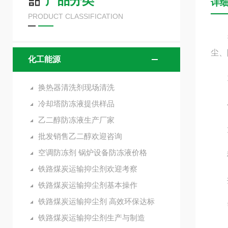
产品分类
详
PRODUCT CLASSIFICATION
抑尘
尘、
化工能源
1
换热器清洗剂现场清洗
冷却塔防冻液提供样品
小
乙二醇防冻液生产厂家
大型
批发销售乙二醇欢迎咨询
空调防冻剂 锅炉设备防冻液价格
移动
铁路煤炭运输抑尘剂欢迎考察
井下
铁路煤炭运输抑尘剂基本操作
铁路煤炭运输抑尘剂 高效环保达标
需
铁路煤炭运输抑尘剂生产与制造