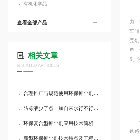
有机化学品
欢迎
力。
查看全部产品
车间
壳剂
单，
相关文章
5、
RELATED ARTICLES
1.
2.
合理推广与规范使用环保抑尘剂助力各行业扬尘达标治理
3
防冻液少了点，加自来水行不行？我心里一直犯嘀咕
铁路
环保复合型抑尘剂应用技术简析
铁路
新型环保抑尘剂技术特点及工程应用优势