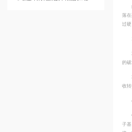
由于
落在
过硬
1、
2、
的破
3、
收转
4
铁路
子基