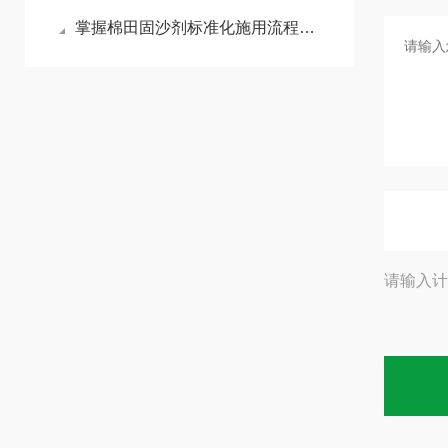
掌握棉田固沙剂标准化施用流程减少风沙侵蚀对棉苗的损伤
请输入计