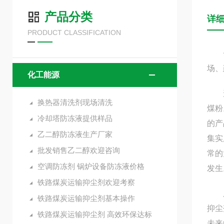
产品分类
详
PRODUCT CLASSIFICATION
铁路
场、
化工能源
形成
换热器清洗剂现场清洗
煤粉
冷却塔防冻液提供样品
的产
乙二醇防冻液生产厂家
集实
批发销售乙二醇欢迎咨询
常的
空调防冻剂 锅炉设备防冻液价格
发生
铁路煤炭运输抑尘剂欢迎考察
只要
铁路煤炭运输抑尘剂基本操作
抑尘
铁路煤炭运输抑尘剂 高效环保达标
未来