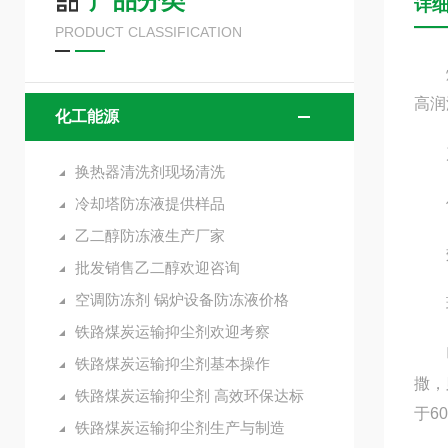
产品分类
详
PRODUCT CLASSIFICATION
煤炭
高润
化工能源
产
换热器清洗剂现场清洗
冷却塔防冻液提供样品
使用
乙二醇防冻液生产厂家
效果
批发销售乙二醇欢迎咨询
空调防冻剂 锅炉设备防冻液价格
环境
铁路煤炭运输抑尘剂欢迎考察
喷洒
铁路煤炭运输抑尘剂基本操作
撒，
铁路煤炭运输抑尘剂 高效环保达标
于6
铁路煤炭运输抑尘剂生产与制造