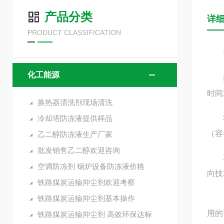
产品分类
详
PRODUCT CLASSIFICATION
晋
化工能源
抑尘
时间
换热器清洗剂现场清洗
冷却塔防冻液提供样品
将抑
（容
乙二醇防冻液生产厂家
批发销售乙二醇欢迎咨询
再一
空调防冻剂 锅炉设备防冻液价格
向技
铁路煤炭运输抑尘剂欢迎考察
铁路煤炭运输抑尘剂基本操作
优点
用的
铁路煤炭运输抑尘剂 高效环保达标