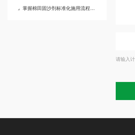
掌握棉田固沙剂标准化施用流程减少风沙侵蚀对棉苗的损伤
请输入计