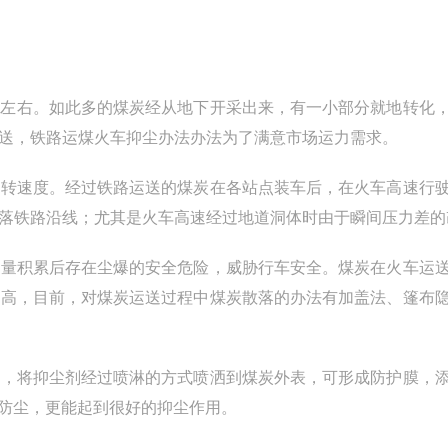
左右。如此多的煤炭经从地下开采出来，有一小部分就地转化
送，铁路运煤火车抑尘办法办法为了满意市场运力需求。
转速度。经过铁路运送的煤炭在各站点装车后，在火车高速行
落铁路沿线；尤其是火车高速经过地道洞体时由于瞬间压力差的
量积累后存在尘爆的安全危险，威胁行车安全。煤炭在火车运
升高，目前，对煤炭运送过程中煤炭散落的办法有加盖法、篷布
，将抑尘剂经过喷淋的方式喷洒到煤炭外表，可形成防护膜，
只防风防尘，更能起到很好的抑尘作用。