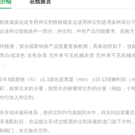
细介绍
在线留言
煤炭运送专用抑尘剂铁路煤炭运送用抑尘剂选用多种高分子植物纤维
运送抑尘技能条件一部分：抑尘剂，中对产品功能要求、实验方
测，契合国家铁路产品质量查验检测，具体说明如下：技能规格
乳白或淡色 淡色杂质 无外来可见机械杂质 无外来可见机械杂质密度（g/
）。
8 8固形物（℅） ≥1 1固化层厚度（mm） ≥10 13溶解时刻（mi
积，核算出水的分量，按照水的称量抑尘剂的分量（例如，十吨
均匀加入抑尘剂。
动水循环体系，使抑尘剂均匀涣散到水中，待水到达容量后继
溶液配好后，在运煤火车经过喷洒抑尘剂溶液的龙门架下方时
和阀门，本次操作完毕。