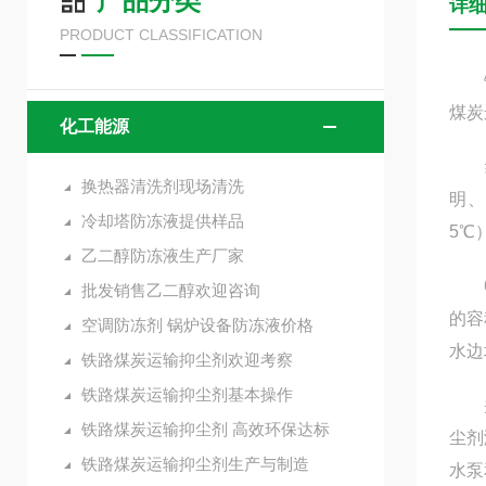
产品分类
详
PRODUCT CLASSIFICATION
铁路
煤炭
化工能源
经检
换热器清洗剂现场清洗
明、
冷却塔防冻液提供样品
5℃
乙二醇防冻液生产厂家
6-
批发销售乙二醇欢迎咨询
的容
空调防冻剂 锅炉设备防冻液价格
水边
铁路煤炭运输抑尘剂欢迎考察
铁路煤炭运输抑尘剂基本操作
并开
铁路煤炭运输抑尘剂 高效环保达标
尘剂
铁路煤炭运输抑尘剂生产与制造
水泵