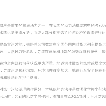
是重要的根底动力之一，在我国的动力消费结构中约占70%
水路运送渠道发送，而绝大部分都挑选了经过经济的铁路进行运
货运才能，铁路总公司数次在全国范围内对货运列车提高运
速、天然风力等原因，导致敞篷车厢顶部的细微煤颗粒脱落，散
道内煤粒散落状况更为严重。地道洞体散落的煤粒或煤尘大
，导致运送损耗增加、环境治理难度加大、地道行车安全危险
法和喷洒化学抑尘剂法。
尘污染治理的作用好、本钱低的办法便是喷洒化学抑尘剂法
5%-1%时，起到防风防尘的作用，添加量在2.0-2.5%时，不