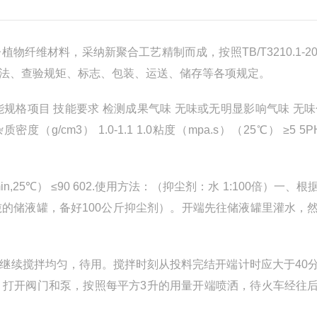
材料，采纳新聚合工艺精制而成，按照TB/T3210.1-20
法、查验规矩、标志、包装、运送、储存等各项规定。
项目 技能要求 检测成果气味 无味或无明显影响气味 无味
cm3） 1.0-1.1 1.0粘度（mpa.s）（25℃） ≥5 5
n,25℃） ≤90 602.使用方法：（抑尘剂：水 1:100倍）一、
的储液罐，备好100公斤抑尘剂）。开端先往储液罐里灌水，
续搅拌均匀，待用。搅拌时刻从投料完结开端计时应大于40
，打开阀门和泵，按照每平方3升的用量开端喷洒，待火车经往