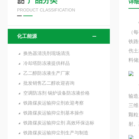
产品分类
详
PRODUCT CLASSIFICATION
铁路
（每
化工能源
铁路
伤土
换热器清洗剂现场清洗
料储
冷却塔防冻液提供样品
乙二醇防冻液生产厂家
批发销售乙二醇欢迎咨询
可减
空调防冻剂 锅炉设备防冻液价格
输造
铁路煤炭运输抑尘剂欢迎考察
三维
铁路煤炭运输抑尘剂基本操作
颗粒
铁路煤炭运输抑尘剂 高效环保达标
射。
铁路煤炭运输抑尘剂生产与制造