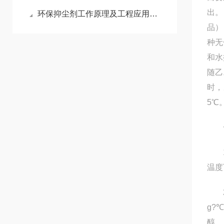
出。
环保抑尘剂工作原理及工程应用技术探讨
品）
种无
和水
随乙
时，
5℃
一
1、
温度
2、
g?
醇。