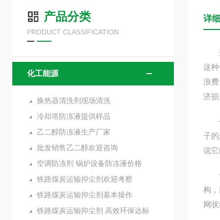
产品分类
详
PRODUCT CLASSIFICATION
这种
这种
化工能源
浪费
济损
换热器清洗剂现场清洗
冷却塔防冻液提供样品
今日
乙二醇防冻液生产厂家
子的
批发销售乙二醇欢迎咨询
说它
空调防冻剂 锅炉设备防冻液价格
一、
铁路煤炭运输抑尘剂欢迎考察
构，
铁路煤炭运输抑尘剂基本操作
网状
铁路煤炭运输抑尘剂 高效环保达标