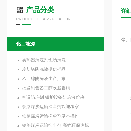
产品分类
详
PRODUCT CLASSIFICATION
抑尘
尘、
化工能源
1
换热器清洗剂现场清洗
冷却塔防冻液提供样品
小
乙二醇防冻液生产厂家
大型
批发销售乙二醇欢迎咨询
空调防冻剂 锅炉设备防冻液价格
移动
铁路煤炭运输抑尘剂欢迎考察
井下
铁路煤炭运输抑尘剂基本操作
铁路煤炭运输抑尘剂 高效环保达标
需