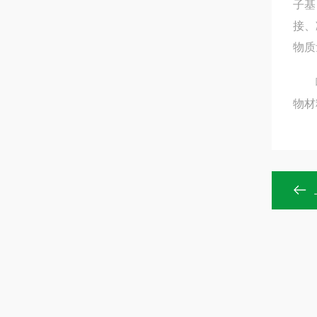
子基
接、
物质
喷淋
物材