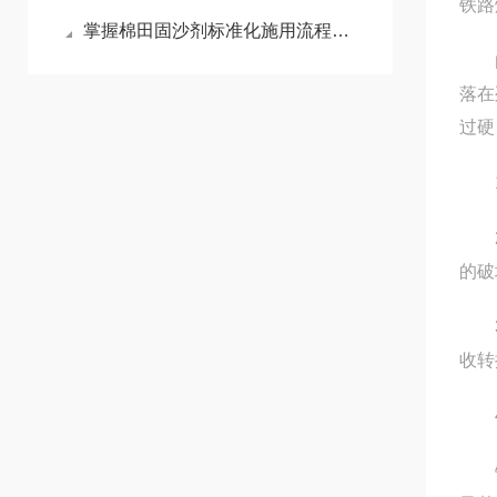
铁路
掌握棉田固沙剂标准化施用流程减少风沙侵蚀对棉苗的损伤
由于
落在
过硬
1、
2、
的破
3、
收转
4
铁路