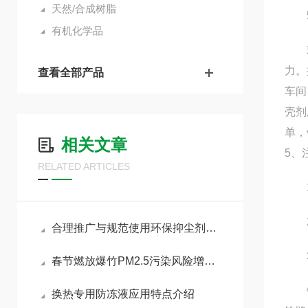
天然/合成树脂
5.
有机化学品
欢迎
力。
查看全部产品
车间
壳剂
单，
相关文章
5、
RELATED ARTICLES
1.
2.
合理推广与规范使用环保抑尘剂助力各行业扬尘达标治理
3
春节燃放爆竹PM2.5污染风险增加，如何做好污染防治工作
铁路
换热专用防冻液应用特点介绍