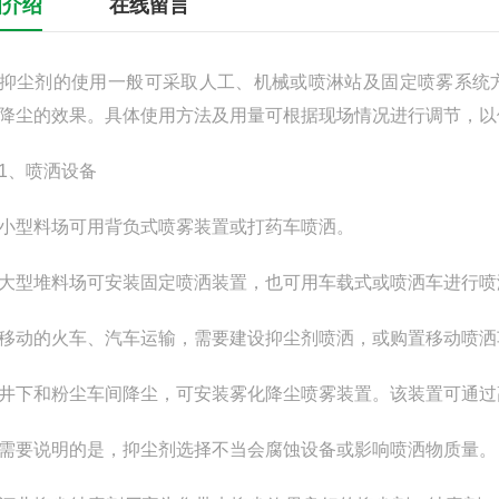
细介绍
在线留言
剂的使用一般可采取人工、机械或喷淋站及固定喷雾系统方
降尘的效果。具体使用方法及用量可根据现场情况进行调节，以
、喷洒设备
型料场可用背负式喷雾装置或打药车喷洒。
堆料场可安装固定喷洒装置，也可用车载式或喷洒车进行喷淋，
的火车、汽车运输，需要建设抑尘剂喷洒，或购置移动喷洒
和粉尘车间降尘，可安装雾化降尘喷雾装置。该装置可通过高
要说明的是，抑尘剂选择不当会腐蚀设备或影响喷洒物质量。