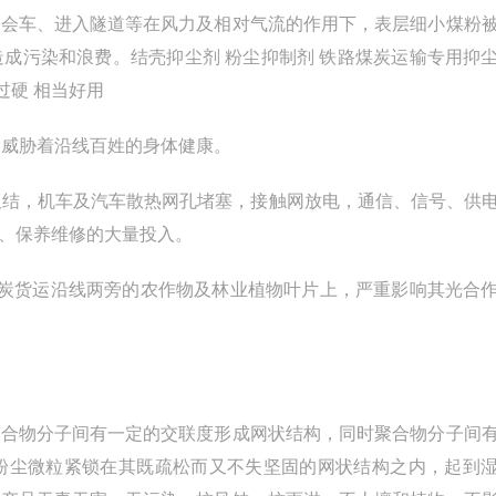
会车、进入隧道等在风力及相对气流的作用下，表层细小煤粉
成污染和浪费。结壳抑尘剂 粉尘抑制剂 铁路煤炭运输专用抑
过硬 相当好用
，威胁着沿线百姓的身体健康。
板结，机车及汽车散热网孔堵塞，接触网放电，通信、信号、供
、保养维修的大量投入。
炭货运沿线两旁的农作物及林业植物叶片上，严重影响其光合
合物分子间有一定的交联度形成网状结构，同时聚合物分子间
粉尘微粒紧锁在其既疏松而又不失坚固的网状结构之内，起到