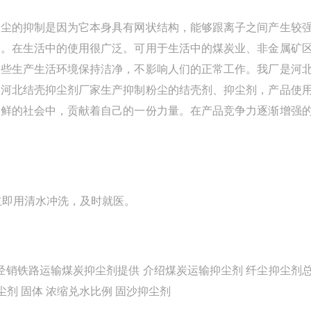
尘的抑制是因为它本身具有网状结构，能够跟离子之间产生较
用。在生活中的使用很广泛。可用于生活中的煤炭业、非金属矿
这些生产生活环境保持洁净，不影响人们的正常工作。我厂是河
！河北结壳抑尘剂厂家生产抑制粉尘的结壳剂、抑尘剂，产品使
新鲜的社会中，贡献着自己的一份力量。在产品竞争力逐渐增强
立即用清水冲洗，及时就医。
销铁路运输煤炭抑尘剂提供 介绍煤炭运输抑尘剂 纤尘抑尘剂
剂 固体 浓缩兑水比例 固沙抑尘剂