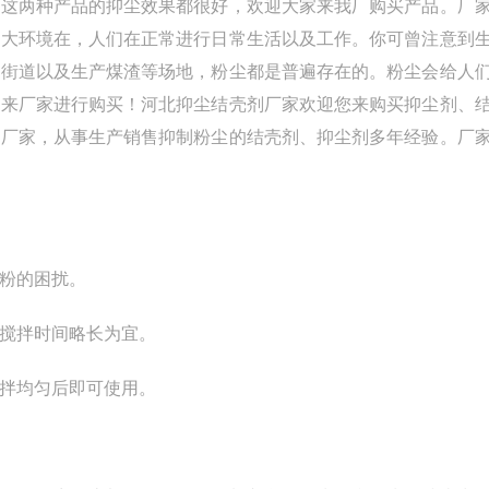
这两种产品的抑尘效果都很好，欢迎大家来我厂购买产品。厂
的大环境在，人们在正常进行日常生活以及工作。你可曾注意到
的街道以及生产煤渣等场地，粉尘都是普遍存在的。粉尘会给人
迎来厂家进行购买！河北抑尘结壳剂厂家欢迎您来购买抑尘剂、
剂厂家，从事生产销售抑制粉尘的结壳剂、抑尘剂多年经验。厂
粉的困扰。
，搅拌时间略长为宜。
拌均匀后即可使用。