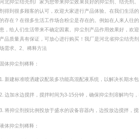
抑尘结壳剂厂家为您带来抑尘效果良好的抑尘剂、结壳剂。
剂得到很多顾客的认可，欢迎大家进行产品体验。在我们生活
的存在？在很多生活工作场合粉尘是存在的。例如在人来人往
患，给人们生活带来不确定因素。抑尘剂产品作用效果好，欢
产品质量具有保证，可放心进行购买！我厂是河北省抑尘结壳
场需求。2、稀释方法
体抑尘剂稀释：
 新建标准喷洒建议配装多功能高混配液系统，以解决长期水包
 边加水边搅拌，搅拌时间为3-15分钟，确保抑尘剂溶解均匀
 将抑尘剂按比例投放于盛水的设备容器内，边投放边搅拌，搅
体抑尘剂稀释：