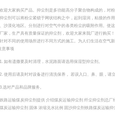
大家购买产品。抑尘剂是多功能高分子聚合物构成的，对粉
抑尘剂可以将粉尘紧锁于网状结构之中，起到湿润，粘接的作
、沙漠化地区。分别进行对空气中的各类粉尘的吸附作用。使
厂家，生产具有质量保证的抑尘剂，欢迎大家来我厂进行购买
针对不同的使用场所进行不同方式的施工。为人们生活在空气
注意事项
 如有遗撒要及时清理，水泥路面请选用保湿型抑尘剂。
 使用后请及时对设备进行清洗保养， 若误入口、鼻、眼，请
.选对产品和品牌服务。
运输煤炭抑尘剂提供 介绍煤炭运输抑尘剂 纤尘抑尘剂总厂经
煤炭运输抑尘剂 固体 浓缩兑水比例 固沙抑尘剂铁路煤炭运输抑尘