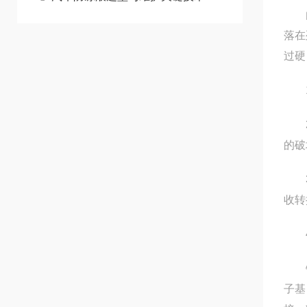
由于
落在
过硬
1、
2、
的破
3、
收转
4
铁路
子基