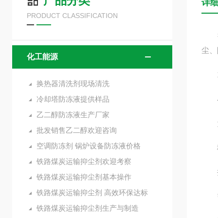
产品分类
详
PRODUCT CLASSIFICATION
抑尘
尘、
化工能源
1
换热器清洗剂现场清洗
冷却塔防冻液提供样品
小
乙二醇防冻液生产厂家
大型
批发销售乙二醇欢迎咨询
空调防冻剂 锅炉设备防冻液价格
移动
铁路煤炭运输抑尘剂欢迎考察
井下
铁路煤炭运输抑尘剂基本操作
铁路煤炭运输抑尘剂 高效环保达标
需
铁路煤炭运输抑尘剂生产与制造