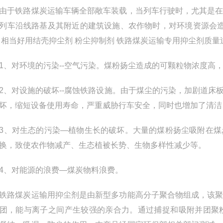
铁路煤炭运输车辆全部敞车装载，当列车行驶时，尤其是在
列车沿线路基及其附近的建筑设施、农作物时，对环境资源会造
 相当好用结壳抑尘剂 粉尘抑制剂 铁路煤炭运输专用抑尘剂质量
对环境的污染--空气污染。煤粉扬尘造成的可颗粒物浓度高
对设施的破坏--腐蚀铁路设施。由于煤尘的污染，加剧道床
坏，缩短设备使用寿命，严重威胁行车安全，同时也增加了清洁
对生态的污染—植物生长的破坏。大量的煤粉扬尘吸附在煤
换，致使农作物减产、生态植被长势、生物多样性减少等。
、对能源的浪费—煤炭物料浪费。
煤炭运输用抑尘剂是由新型多功能高分子聚合物组成，该聚
团，能与离子之间产生较强的亲合力。通过捕捉和吸附并团聚