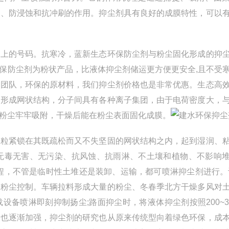
尘、防浸蚀和抗冲刷的作用。抑尘剂具有良好的成膜特性，可以
上的号码。抗寒冷，蓝新生态环保防尘剂与粉尘固化形成的抑
保防尘剂为粉状产品，比液体抑尘剂储运更方便更安全,且不受
发团队，环保的原材料，我们抑尘剂价格也是非常优惠。生态高
子形成网状结构，分子间具有各种离子集团，由于电荷密度大，
粉尘牢牢吸附，干燥后能在粉尘表面固化成膜。
建水环保抑尘
粒紧锁在其既疏松而又不失坚固的网状结构之内，起到湿润、
无毒无害、无污染、抗风蚀、抗雨淋、不土壤和植物、不影响
程，不管是临时性土堆还是装卸、运输，都可喷淋抑尘剂进行。
的粉尘控制。车辆拉料形成大量的粉尘、冬春季北方干燥多风对
载设备喷淋即刻抑制扬尘;路面抑尘时，将液体抑尘剂按照200~3
识也逐渐加强，抑尘剂的研究也从原来传统型向着绿色环保，成