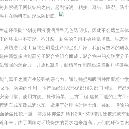
将其紧锁于网状结构之内。起到湿润、粘接、凝结、吸湿、防
埃并在物料表面形成防护膜。
环保防尘剂使用液喷洒后呈无色透明状。因此不会遮盖车体
下的环境中不变形、不开裂，封尘的作用不会丝毫降低。生态环
。廊坊浩北化工有限公司是生产抑尘剂厂家，我们有技术的研
是由新型多功能高分子聚合物组合而成，聚合物中的交联度分
生较强的亲合力，并通过凝并，黏结等作用能迅速捕捉并将微粒
离子之间产生较强的亲合力。通过捕捉和吸附并团聚粉尘微
吸湿、防尘的作用。本产品经国家环保部相关部门测试，产品
安全可靠、使用方便、操作简单。土方工程:建筑工地的土方工
喷洒车或车载式洒水车，适用于处理临时性土堆、装卸、运输
面扬尘比较严重。将液体抑尘剂稀释200~300倍用便携式或车
近年来，由于国家对环境保护的要求越来越高，人们的环保意