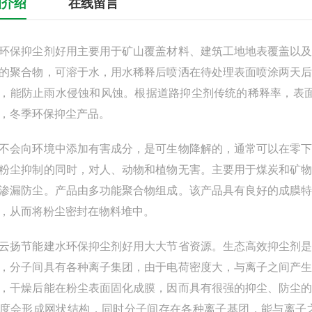
细介绍
在线留言
抑尘剂好用主要用于矿山覆盖材料、建筑工地地表覆盖以及
的聚合物，可溶于水，用水稀释后喷洒在待处理表面喷涂两天
，能防止雨水侵蚀和风蚀。根据道路抑尘剂传统的稀释率，表面
，冬季环保抑尘产品。
不会向环境中添加有害成分，是可生物降解的，通常可以在零
粉尘抑制的同时，对人、动物和植物无害。主要用于煤炭和矿
渗漏防尘。产品由多功能聚合物组成。该产品具有良好的成膜
，从而将粉尘密封在物料堆中。
节能建水环保抑尘剂好用大大节省资源。生态高效抑尘剂是
，分子间具有各种离子集团，由于电荷密度大，与离子之间产
，干燥后能在粉尘表面固化成膜，因而具有很强的抑尘、防尘
度会形成网状结构，同时分子间存在各种离子基团，能与离子