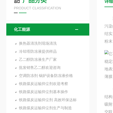
产品分类
详
PRODUCT CLASSIFICATION
环保
污染
化工能源
结实
粉末
换热器清洗剂现场清洗
冷却塔防冻液提供样品
它
乙二醇防冻液生产厂家
稳定
批发销售乙二醇欢迎咨询
地表
空调防冻剂 锅炉设备防冻液价格
薄膜
铁路煤炭运输抑尘剂欢迎考察
云扬
铁路煤炭运输抑尘剂基本操作
结构
铁路煤炭运输抑尘剂 高效环保达标
吸附
铁路煤炭运输抑尘剂生产与制造
交联