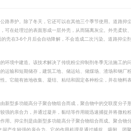
公路养护。除了冬天，它还可以在其他三个季节使用。道路抑
后，可在处理过的表面形成一层外壳，从而隔离灰尘。外壳柔软
的壳在3-6个月后会自动降解，不会造成二次污染。道路抑尘
下的环境中建造。该技术解决了传统粉尘抑制剂冬季无法施工的
物的运输和短期储存，建筑工地、储运站、储煤场、渣场和钢厂
特性。它能有效地收集、凝结、粘结和固定各种粉尘，并在物料
由新型多功能高分子聚合物组合而成，聚合物中的交联度分子
生较强的亲合力，并通过凝并，黏结等作用能迅速捕捉并将微粒
的作用。抑尘剂是由新型多功能高分子聚合物组合而成。聚合物
之间产生较强的亲合力。它的作用机理是通过捕捉、吸附、团