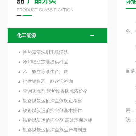
产品分类
详
PRODUCT CLASSIFICATION
换热
备、
化工能源
换
换热器清洗剂现场清洗
冷却塔防冻液提供样品
佩戴
面请
乙二醇防冻液生产厂家
批发销售乙二醇欢迎咨询
换
空调防冻剂 锅炉设备防冻液价格
铁路煤炭运输抑尘剂欢迎考察
换热
铁路煤炭运输抑尘剂基本操作
用，
洗，
铁路煤炭运输抑尘剂 高效环保达标
铁路煤炭运输抑尘剂生产与制造
因在