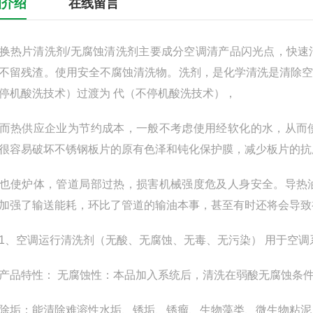
细介绍
在线留言
片清洗剂/无腐蚀清洗剂主要成分空调清产品闪光点，快速
不留残渣。使用安全不腐蚀清洗物。洗剂，是化学清洗是清除
停机酸洗技术）过渡为 代（不停机酸洗技术），
供应企业为节约成本，一般不考虑使用经软化的水，从而使
很容易破坏不锈钢板片的原有色泽和钝化保护膜，减少板片的抗
炉体，管道局部过热，损害机械强度危及人身安全。导热油
加强了输送能耗，环比了管道的输油本事，甚至有时还将会导致
空调运行清洗剂（无酸、无腐蚀、无毒、无污染） 用于空调
特性： 无腐蚀性：本品加入系统后，清洗在弱酸无腐蚀条件
垢：能清除难溶性水垢、锈垢、锈瘤、生物藻类、微生物粘泥