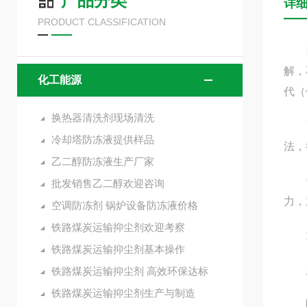
产品分类
详
PRODUCT CLASSIFICATION
换热
解，
化工能源
代（
换热器清洗剂现场清洗
而热
冷却塔防冻液提供样品
法，
乙二醇防冻液生产厂家
也使
批发销售乙二醇欢迎咨询
力，
空调防冻剂 锅炉设备防冻液价格
铁路煤炭运输抑尘剂欢迎考察
1、
铁路煤炭运输抑尘剂基本操作
产品
铁路煤炭运输抑尘剂 高效环保达标
铁路煤炭运输抑尘剂生产与制造
除