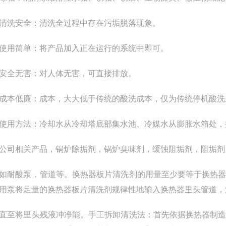
洗安全：清洗全过程中存在污垢脱落现象。
用简单：将产品加入正在运行的系统中即可。
全无害：对人体无害，可直接排放。
低廉：成本，大大低于传统的酸洗成本，仅为传统停机酸洗成本 
方法：冷却水从冷却塔底部集水池、冷媒水从膨胀水箱处，按50
相关产品，锅炉除垢剂，锅炉臭味剂，缓蚀阻垢剂，阻垢剂
酸泵，管道等。换热器板片清洗剂的用量至少要等于换热器
用泵将足量的换热器板片清洗剂规律性地输入换热器里头管道，
将里头残液冲净能。手工拆卸清洗法：首先依据换热器制造