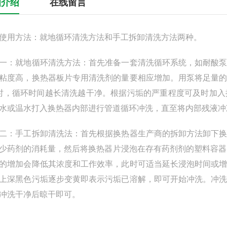
细介绍
在线留言
用方法：就地循环清洗方法和手工拆卸清洗方法两种。
就地循环清洗方法：首先准备一套清洗循环系统，如耐酸泵
粘度高，换热器板片专用清洗剂的量要相应增加。用泵将足量
时，循环时间越长清洗越干净。根据污垢的严重程度可及时加
水或温水打入换热器内部进行管道循环冲洗，直至将内部残液冲
手工拆卸清洗法：首先根据换热器生产商的拆卸方法卸下换
少药剂的消耗量，然后将换热器片浸泡在存有药剂剂的塑料容器
的增加会降低其浓度和工作效率，此时可适当延长浸泡时间或
上深黑色污垢逐步变黄即表示污垢已溶解，即可开始冲洗。冲
冲洗干净后晾干即可。