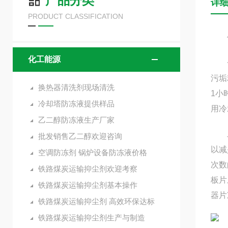
产品分类
详
PRODUCT CLASSIFICATION
使
化工能源
一：
污垢
换热器清洗剂现场清洗
1小
冷却塔防冻液提供样品
用冷
乙二醇防冻液生产厂家
二：
批发销售乙二醇欢迎咨询
以减
空调防冻剂 锅炉设备防冻液价格
次数
铁路煤炭运输抑尘剂欢迎考察
板片
铁路煤炭运输抑尘剂基本操作
器片
铁路煤炭运输抑尘剂 高效环保达标
铁路煤炭运输抑尘剂生产与制造