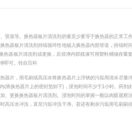
、管道等。换热器板片清洗剂的量至少要等于换热器的正常工
的换热器板片清洗剂持续循环性地输入换热器内部管道，持续时
入换热器板片清洗剂或更换，后排净内部残液可用塑料桶储存重
净即可。转自百科
热器片，用毛刷或高压水将换热器片上浮锈的污垢用清水尽量
内(将换热器片上的密封垫卸下)，浸泡时间不少于1小时。药剂
增加、更换换热器板片清洗剂。浸泡时间的掌握一般以肉眼观察
洗时高压水冲洗，直至污垢冲洗干净。若还有剩余污垢用毛刷刷