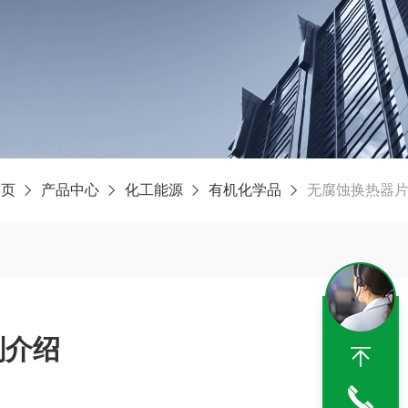
首页
产品中心
化工能源
有机化学品
无腐蚀换热器
剂介绍