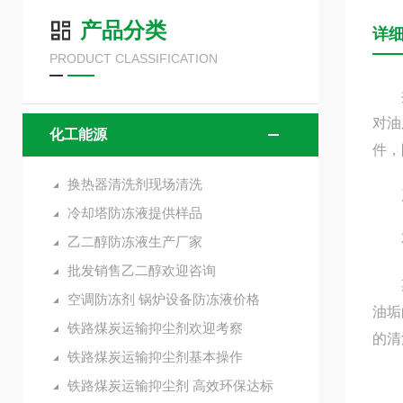
产品分类
详
PRODUCT CLASSIFICATION
换热
对油
化工能源
件，
换热器清洗剂现场清洗
产品
冷却塔防冻液提供样品
不
乙二醇防冻液生产厂家
批发销售乙二醇欢迎咨询
期间
空调防冻剂 锅炉设备防冻液价格
油垢
铁路煤炭运输抑尘剂欢迎考察
的清
铁路煤炭运输抑尘剂基本操作
1、
铁路煤炭运输抑尘剂 高效环保达标