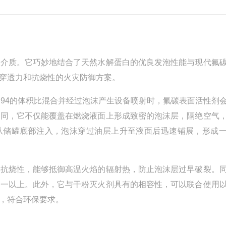
火介质。它巧妙地结合了天然水解蛋白的优良发泡性能与现代氟
穿透力和抗烧性的火灾防御方案。
6:94的体积比混合并经过泡沫产生设备喷射时，氟碳表面活性剂
不同，它不仅能覆盖在燃烧液面上形成致密的泡沫层，隔绝空气
，从储罐底部注入，泡沫穿过油层上升至液面后迅速铺展，形成
的抗烧性，能够抵御高温火焰的辐射热，防止泡沫层过早破裂。
之一以上。此外，它与干粉灭火剂具有的相容性，可以联合使用
，符合环保要求。