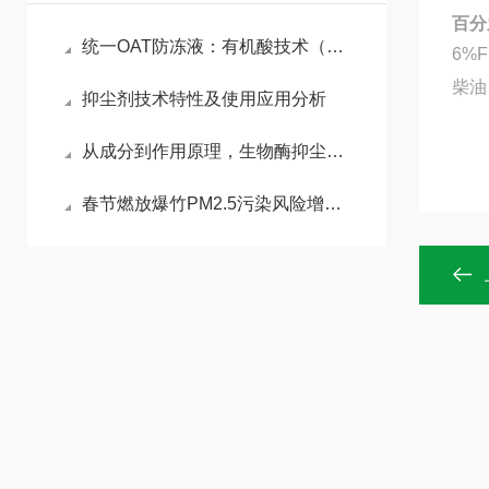
百分
统一OAT防冻液：有机酸技术（OAT）的长效防护优势
6%
柴油
抑尘剂技术特性及使用应用分析
从成分到作用原理，生物酶抑尘剂（结壳型）有哪些“硬核”能力？
春节燃放爆竹PM2.5污染风险增加，如何做好污染防治工作