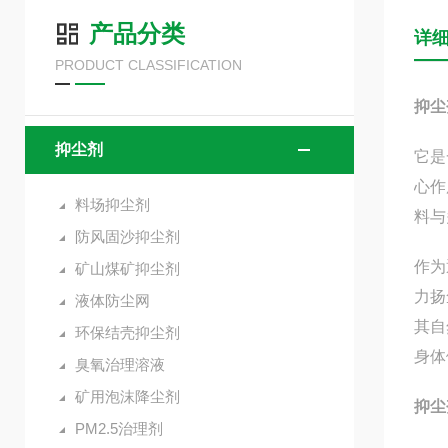
产品分类
详
PRODUCT CLASSIFICATION
抑尘
抑尘剂
它是
心作
料场抑尘剂
料与
防风固沙抑尘剂
作为
矿山煤矿抑尘剂
力扬
液体防尘网
其自
环保结壳抑尘剂
身体
臭氧治理溶液
矿用泡沫降尘剂
抑尘
PM2.5治理剂