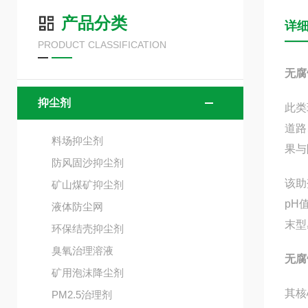
产品分类
详
PRODUCT CLASSIFICATION
无腐
抑尘剂
此类
道路
料场抑尘剂
果与
防风固沙抑尘剂
该助
矿山煤矿抑尘剂
pH
液体防尘网
末型
环保结壳抑尘剂
臭氧治理溶液
无腐
矿用泡沫降尘剂
其核
PM2.5治理剂