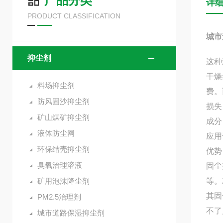
产品分类
详
PRODUCT CLASSIFICATION
城市
抑尘剂
这种
干燥
料场抑尘剂
费。
防风固沙抑尘剂
损失
矿山煤矿抑尘剂
成分
液体防尘网
应用
环保结壳抑尘剂
优势
臭氧治理溶液
固尘
矿用泡沫降尘剂
等。
其固
PM2.5治理剂
不了
城市道路保湿抑尘剂