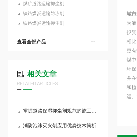
煤矿道路运输抑尘剂
铁路煤炭运输防冻剂
城市
铁路煤炭运输抑尘剂
为液
投资
相比
查看全部产品
更有
煤中
环保
相关文章
并在
RELATED ARTICLES
和植
运、
掌握道路保湿抑尘剂规范的施工方式切实提升扬尘治理效果
消防泡沫灭火剂应用优势技术简析