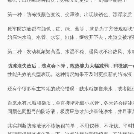
那么，出现哪两种情况，必须立刻更换，一刻都不能拖？
第一种：防冻液颜色变浅、变浑浊、出现铁锈色、漂浮杂质
原车防冻液都有颜色，红、绿、蓝等，就是为了方便观察状
始腐蚀水箱、水管、水泵、缸体，继续开下去，水道会被堵
第二种：发动机频繁高温、水温不稳、暖风吹不出热风、水
防冻液失效后，沸点会下降，散热能力大幅减弱，稍微跑一
性能失效的典型表现。这种情况如果不及时更换新的防冻液
还有个很多车主常犯的致命错误：缺水就加自来水，或者随
自来水有水垢和杂质，会直接堵死细小水管，冬天还会结冰
同颜色同型号的防冻液，极度应急才加少量纯净水，并且事
其实判断防冻液该不该换很简单，不用仪器、不花钱。平时