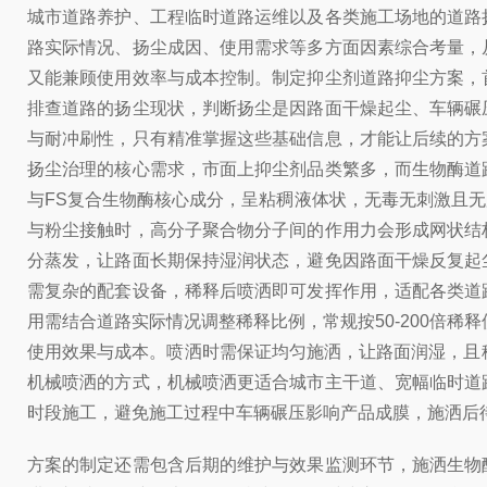
城市道路养护、工程临时道路运维以及各类施工场地的道路
路实际情况、扬尘成因、使用需求等多方面因素综合考量，
又能兼顾使用效率与成本控制。制定抑尘剂道路抑尘方案，
排查道路的扬尘现状，判断扬尘是因路面干燥起尘、车辆碾
与耐冲刷性，只有精准掌握这些基础信息，才能让后续的方
扬尘治理的核心需求，市面上抑尘剂品类繁多，而生物酶道
与FS复合生物酶核心成分，呈粘稠液体状，无毒无刺激且
与粉尘接触时，高分子聚合物分子间的作用力会形成网状结
分蒸发，让路面长期保持湿润状态，避免因路面干燥反复起
需复杂的配套设备，稀释后喷洒即可发挥作用，适配各类道
用需结合道路实际情况调整稀释比例，常规按50-200倍稀
使用效果与成本。喷洒时需保证均匀施洒，让路面润湿，且稀
机械喷洒的方式，机械喷洒更适合城市主干道、宽幅临时道
时段施工，避免施工过程中车辆碾压影响产品成膜，施洒后
方案的制定还需包含后期的维护与效果监测环节，施洒生物