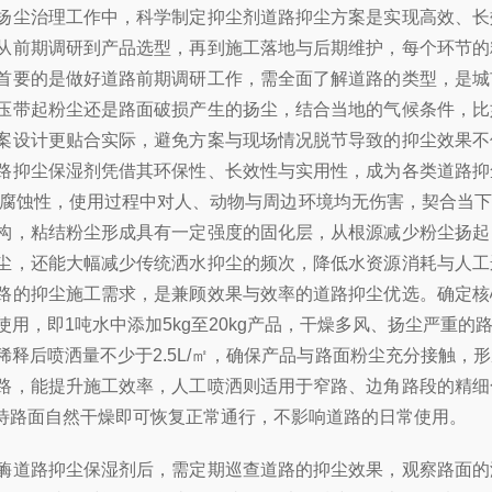
扬尘治理工作中，科学制定抑尘剂道路抑尘方案是实现高效、长
从前期调研到产品选型，再到施工落地与后期维护，每个环节的
首要的是做好道路前期调研工作，需全面了解道路的类型，是城
压带起粉尘还是路面破损产生的扬尘，结合当地的气候条件，比
案设计更贴合实际，避免方案与现场情况脱节导致的抑尘效果不
路抑尘保湿剂凭借其环保性、长效性与实用性，成为各类道路抑
无腐蚀性，使用过程中对人、动物与周边环境均无伤害，契合当
构，粘结粉尘形成具有一定强度的固化层，从根源减少粉尘扬起
尘，还能大幅减少传统洒水抑尘的频次，降低水资源消耗与人工
路的抑尘施工需求，是兼顾效果与效率的道路抑尘优选。确定核
释使用，即1吨水中添加5kg至20kg产品，干燥多风、扬尘严
释后喷洒量不少于2.5L/㎡，确保产品与路面粉尘充分接触
路，能提升施工效率，人工喷洒则适用于窄路、边角路段的精细
待路面自然干燥即可恢复正常通行，不影响道路的日常使用。
酶道路抑尘保湿剂后，需定期巡查道路的抑尘效果，观察路面的