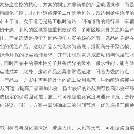
效扬尘管控的核心，方案的制定并非简单的产品喷洒操作，而
精细化把控，才能让道路抑尘工作落地见效，既达到扬尘治理
市主干道、次干道还是施工临时道路，明确道路的通行量、车
如干燥、多风的区域需侧重长效保湿，多雨区域则要关注抑尘
佳。产品选型是抑尘剂道路抑尘方案的核心环节，选品的关键
尘的优选产品。这款产品以纯化水为基底，搭配高分子聚合物
下绿色环保的扬尘治理要求。其作用机制兼具成膜粘结与保湿锁
，同时产品中的亲水性分子具备优异的吸水、保水性能，能有
运维成本。此外，这款产品还具备常温速溶、附着力强的特点
心产品后，方案中需明确具体的施工应用规范，生物酶道路抑
重的路段可适当提高产品添加比例，扬尘较轻的路段则可按高比例稀
，形成稳定的保湿固化层，施工时可根据道路宽度与通行情况，选
化补喷。同时，方案中需明确施工的时间节点，优先选择车辆
湿润状态与固化层情况，若遇大雨、大风等天气，可根据路面